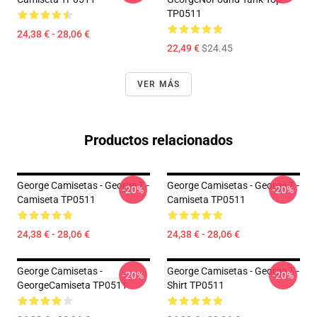
TP0511
24,38 € - 28,06 €
22,49 €
$24.45
VER MÁS
Productos relacionados
George Camisetas - George T -
George Camisetas - George T -
-20%
-20%
Camiseta TP0511
Camiseta TP0511
24,38 € - 28,06 €
24,38 € - 28,06 €
George Camisetas -
George Camisetas - George T -
-20%
-20%
GeorgeCamiseta TP0511
Shirt TP0511