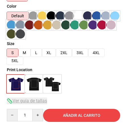
Color
Default
Size
S
M
L
XL
2XL
3XL
4XL
5XL
Print Location
Ver guía de tallas
Quantity
AÑADIR AL CARRITO