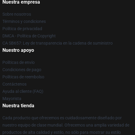
Nuestra empresa
Sobre nosotros
Términos y condiciones
Política de privacidad
DMCA - Política de Copyright
CA SB657: Ley de transparencia en la cadena de suministro
Nuestro apoyo
Políticas de envío
Condiciones de pago
Políticas de reembolso
Contáctenos
Ayuda al cliente (FAQ)
Mayorista
Nuestra tienda
Cada producto que ofrecemos es cuidadosamente diseñado por
nuestro equipo de clase mundial. Ofrecemos una amplia variedad de
productos de alta calidad y estilo, no sólo para mostrar su estilo