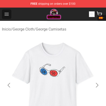
FREE
shipping on orders over $100
George Store - Official George Merchandise Shop
Open menu
Inicio
/
George Cloth
/
George Camisetas