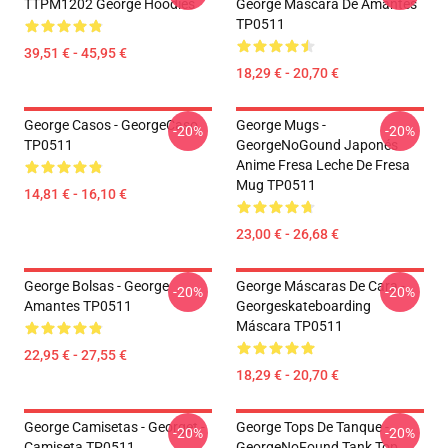
TTPM1202 George Hoodies
George Máscara De Amantes
TP0511
39,51 € - 45,95 €
18,29 € - 20,70 €
George Casos - GeorgeCaso
George Mugs -
-20%
-20%
TP0511
GeorgeNoGound Japonés
Anime Fresa Leche De Fresa
Mug TP0511
14,81 € - 16,10 €
23,00 € - 26,68 €
George Bolsas - George
George Máscaras De Cara -
-20%
-20%
Amantes TP0511
Georgeskateboarding
Máscara TP0511
22,95 € - 27,55 €
18,29 € - 20,70 €
George Camisetas - Georget -
George Tops De Tanque -
-20%
-20%
Camiseta TP0511
GeorgeNoFound Tank Top