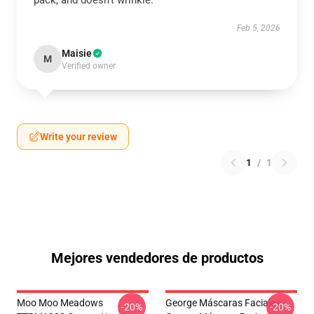
pack, and doesn’t wrinkle.
Feb 5, 2026
Maisie
M
Verified owner
Write your review
1
/
1
Mejores vendedores de productos
Moo Moo Meadows
George Máscaras Faciales -
-20%
-20%