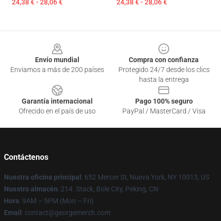
24,38 € - 28,06 €
24,38 € - 28,06 €
Footer
Envío mundial
Compra con confianza
Enviamos a más de 200 países
Protegido 24/7 desde los clics
hasta la entrega
Garantía internacional
Pago 100% seguro
Ofrecido en el país de uso
PayPal / MasterCard / Visa
Contáctenos
Nuestra oficina principal
: 652 Mercer St, Nueva York, NY 10013, US
Nuestro almacén
: 214. Stack, Bole City, Peking, CN
Hora
: 9AM – 5PM (Mon – Fri)
Email
: contact@georgemerch.com