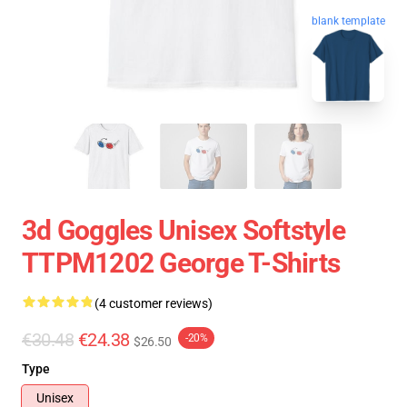
blank template
3d Goggles Unisex Softstyle
TTPM1202 George T-Shirts
(4 customer reviews)
€30.48
€24.38
-20%
$26.50
Type
Unisex