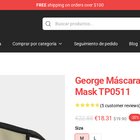
FREE
shipping on orders over $100
a
Comprar por categoría
Seguimiento de pedido
Blog
George Máscaras
Mask TP0511
(5 customer reviews
€22.88
€18.31
-20%
$19.90
Size
M
L