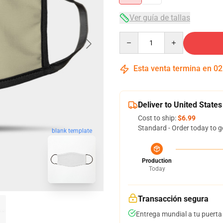
Ver guía de tallas
Quantity
Esta venta termina en
02
Deliver to United States
Cost to ship:
$6.99
Standard - Order today to g
blank template
Production
Today
Transacción segura
Entrega mundial a tu puerta