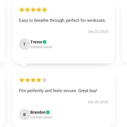
Easy to breathe through, perfect for workouts.
Dec 25, 2024
Trevor
T
Verified owner
Fits perfectly and feels secure. Great buy!
Dec 20, 2024
Brandon
B
Verified owner