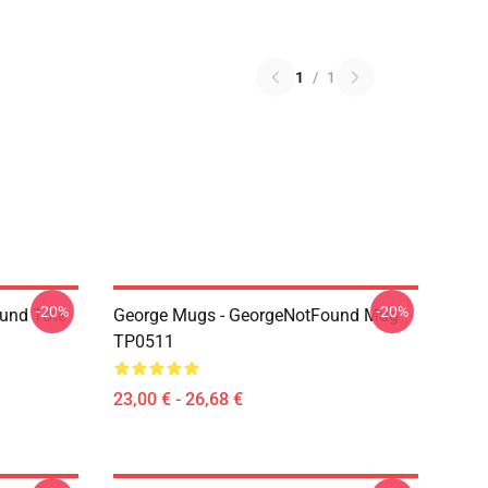
1
/
1
-20%
-20%
und Tote
George Mugs - GeorgeNotFound Mug
TP0511
23,00 € - 26,68 €