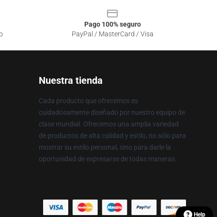
Pago 100% seguro
o
PayPal / MasterCard / Visa
Nuestra tienda
Cada producto que ofrecemos es
cuidadosamente diseñado por nuestro equipo de
clase mundial. Ofrecemos una amplia variedad
de productos de alta calidad y estilo, no sólo para
mostrar su estilo personal, sino para darle la
oportunidad de expresarse de todas maneras.
Help