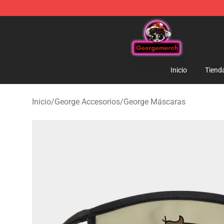
George Store - Official George Merchandise Shop
Inicio
Tiend
Inicio
/
George Accesorios
/
George Máscaras