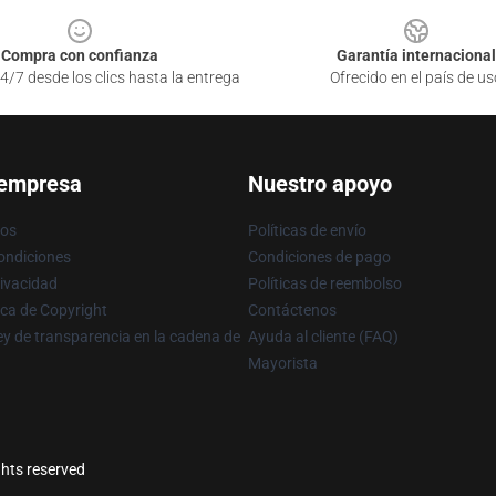
Compra con confianza
Garantía internacional
4/7 desde los clics hasta la entrega
Ofrecido en el país de us
 empresa
Nuestro apoyo
ros
Políticas de envío
ondiciones
Condiciones de pago
rivacidad
Políticas de reembolso
ica de Copyright
Contáctenos
y de transparencia en la cadena de
Ayuda al cliente (FAQ)
Mayorista
ghts reserved