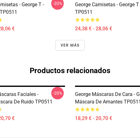
-20%
misetas - George T -
George Camisetas - George T 
 TP0511
TP0511
28,06 €
24,38 € - 28,06 €
VER MÁS
Productos relacionados
-20%
scaras Faciales -
George Máscaras De Cara - G
scara De Ruido TP0511
Máscara De Amantes TP051
20,70 €
18,29 € - 20,70 €