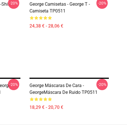
-20%
-20%
-Shirt
George Camisetas - George T -
Camiseta TP0511
24,38 € - 28,06 €
-20%
-20%
eorge
George Máscaras De Cara -
1
GeorgeMáscara De Ruido TP0511
18,29 € - 20,70 €