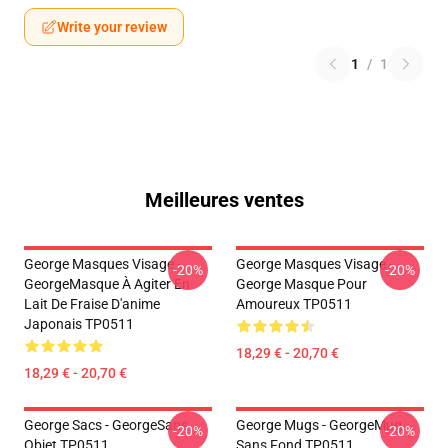
Write your review
1
/
1
Meilleures ventes
George Masques Visage -
George Masques Visage -
-20%
-20%
GeorgeMasque À Agiter En
George Masque Pour
Lait De Fraise D'anime
Amoureux TP0511
Japonais TP0511
18,29 € - 20,70 €
18,29 € - 20,70 €
George Sacs - GeorgeSans
George Mugs - GeorgeMug
-20%
-20%
Objet TP0511
Sans Fond TP0511