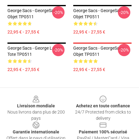
George Sacs - GeorgeSans
George Sacs - GeorgeSans
-20%
-20%
Objet TP0511
Objet TP0511
22,95 € - 27,55 €
22,95 € - 27,55 €
George Sacs - George Lovers
George Sacs - GeorgeSans
-20%
-20%
Tote TP0511
Objet TP0511
22,95 € - 27,55 €
22,95 € - 27,55 €
Footer
Livraison mondiale
Achetez en toute confiance
Nous livrons dans plus de 200
24/7 Protected from clicks to
pays
delivery
Garantie internationale
Paiement 100% sécurisé
Offert dans le pays d'utilisation
PayPal / MasterCard / Visa