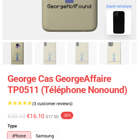
blank template
George Cas GeorgeAffaire
TP0511 (téléphone Nonound)
(3 customer reviews)
€20.13
€16.10
-20%
$17.50
Type
iPhone
Samsung