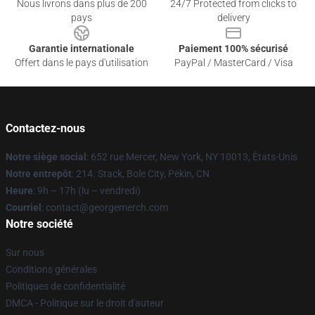
Nous livrons dans plus de 200
24/7 Protected from clicks to
pays
delivery
Garantie internationale
Paiement 100% sécurisé
Offert dans le pays d'utilisation
PayPal / MasterCard / Visa
Contactez-nous
Notre siège social
: 652 rue Mercer, New York, NY 10013, États-Unis
Notre entrepôt
: 214. Stack, Bole City, Pékin, CN
Heure
: 9h – 17h (lu – vendredi)
Courriel
: contact@georgemerch.com
Notre société
Sur nous
Conditions générales
Politiques de confidentialité
DMCA - Politique sur le droit d'auteur