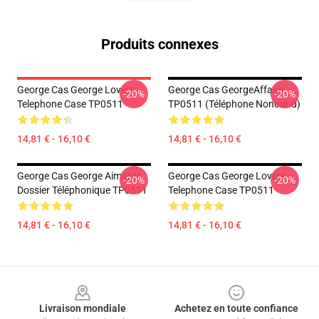
Produits connexes
George Cas George Lovers
George Cas GeorgeAffaire
-20%
-20%
Telephone Case TP0511
TP0511 (téléphone Nonound)
14,81 € - 16,10 €
14,81 € - 16,10 €
George Cas George Aimants
George Cas George Lovers
-20%
-20%
Dossier Téléphonique TP0511
Telephone Case TP0511
14,81 € - 16,10 €
14,81 € - 16,10 €
Footer
Livraison mondiale
Achetez en toute confiance