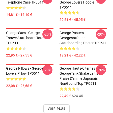
Telephone Case TP0511
George Lovers Hoodie
TP0511
14,81 € - 16,10 €
39,51 € - 45,95 €
George Sacs - Georgepas
George Posters -
-20%
-20%
Trouvé Skateboard Tote
Georgenotfound
TP0511
Skateboarding Poster TP0511
22,95 € - 27,55 €
18,21 € - 42,22 €
George Pillows - George
George Hauts-Citernes - Oui.
-20%
-20%
Lovers Pillow TP0511
GeorgeTank Shake Lait De
Fraise D'anime Japonais
NonGound Top TP0511
22,08 € - 26,68 €
22,49 €
$24.45
VOIR PLUS