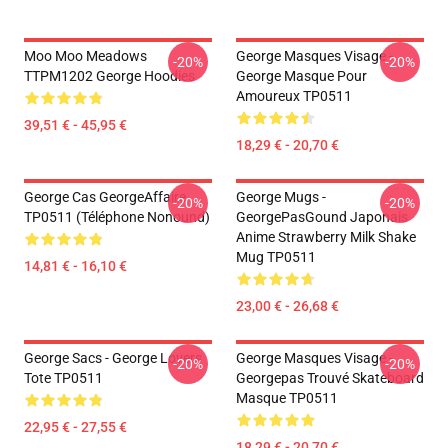
Moo Moo Meadows
George Masques Visage -
-20%
-20%
TTPM1202 George Hoodies
George Masque Pour
Amoureux TP0511
39,51 € - 45,95 €
18,29 € - 20,70 €
George Cas GeorgeAffaire
George Mugs -
-20%
-20%
TP0511 (téléphone Nonound)
GeorgePasGound Japonais
Anime Strawberry Milk Shake
Mug TP0511
14,81 € - 16,10 €
23,00 € - 26,68 €
George Sacs - George Lovers
George Masques Visage -
-20%
-20%
Tote TP0511
Georgepas Trouvé Skateboard
Masque TP0511
22,95 € - 27,55 €
18,29 € - 20,70 €