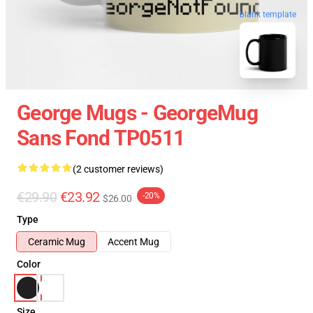
blank template
George Mugs - GeorgeMug
Sans Fond TP0511
(2 customer reviews)
€29.90
€23.92
-20%
$26.00
Type
Ceramic Mug
Accent Mug
Color
Size