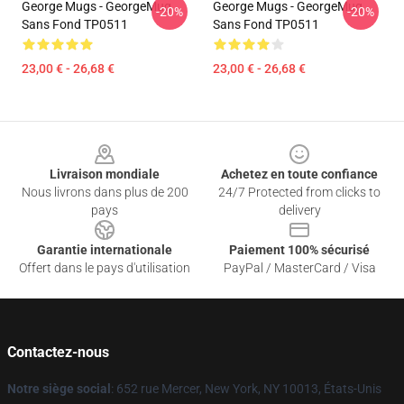
George Mugs - GeorgeMug
George Mugs - GeorgeMug
-20%
-20%
Sans Fond TP0511
Sans Fond TP0511
23,00 € - 26,68 €
23,00 € - 26,68 €
Footer
Livraison mondiale
Achetez en toute confiance
Nous livrons dans plus de 200
24/7 Protected from clicks to
pays
delivery
Garantie internationale
Paiement 100% sécurisé
Offert dans le pays d'utilisation
PayPal / MasterCard / Visa
Contactez-nous
Notre siège social
: 652 rue Mercer, New York, NY 10013, États-Unis