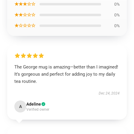
★★★☆☆
0%
★★☆☆☆
0%
★☆☆☆☆
0%
The George mug is amazing—better than I imagined!
It’s gorgeous and perfect for adding joy to my daily
tea routine.
Dec 24, 2024
Adeline
A
Verified owner