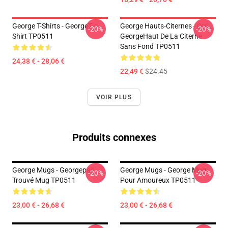
George T-Shirts - GeorgeT -
George Hauts-Citernes - Oui.
-20%
-20%
Shirt TP0511
GeorgeHaut De La Citerne
Sans Fond TP0511
24,38 € - 28,06 €
22,49 €
$24.45
VOIR PLUS
Produits connexes
George Mugs - Georgepas
George Mugs - George Mug
-20%
-20%
Trouvé Mug TP0511
Pour Amoureux TP0511
23,00 € - 26,68 €
23,00 € - 26,68 €