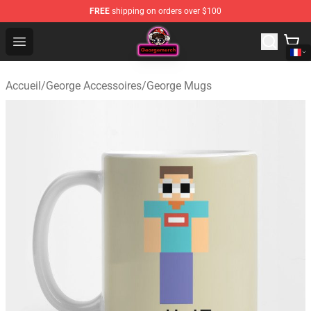
FREE
shipping on orders over $100
George Store - Official George Merchandise Shop
Open menu
Accueil
/
George Accessoires
/
George Mugs