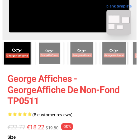
blank template
George Affiches -
GeorgeAffiche De Non-Fond
TP0511
(5 customer reviews)
€22.77
€18.22
-20%
$19.80
Size