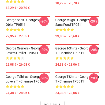
18,29 € - 20,70 €
18,29 € - 20,70 €
George Sacs - GeorgeSans
George Mugs - GeorgeMug
-20%
-20%
Objet TP0511
Sans Fond TP0511
22,95 € - 27,55 €
23,00 € - 26,68 €
George Oreillers - George
George T-Shirts - George Aimer
-20%
-20%
Lovers Oreiller TP0511
T - Chemise TP0511
22,08 € - 26,68 €
24,38 € - 28,06 €
George T-Shirts - George
George T-Shirts - George Aimer
-20%
-20%
Lovers T - Chemise TP0511
T - Chemise TP0511
24,38 € - 28,06 €
24,38 € - 28,06 €
VOIR PLUS