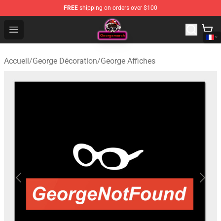
FREE
shipping on orders over $100
George Store - Official George Merchandise Shop
Open menu
Accueil
/
George Décoration
/
George Affiches