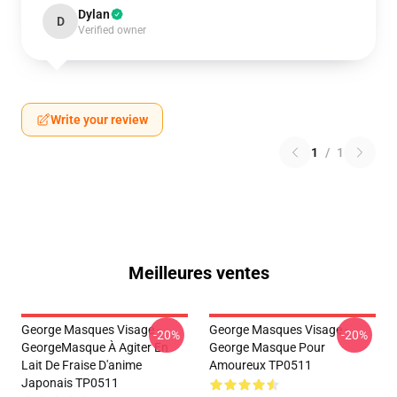
Dylan
D
Verified owner
Write your review
1
/
1
Meilleures ventes
George Masques Visage -
George Masques Visage -
-20%
-20%
GeorgeMasque À Agiter En
George Masque Pour
Lait De Fraise D'anime
Amoureux TP0511
Japonais TP0511