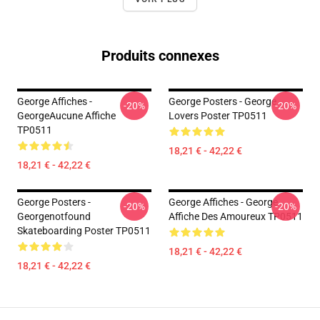
Produits connexes
George Affiches -
George Posters - George
-20%
-20%
GeorgeAucune Affiche
Lovers Poster TP0511
TP0511
18,21 € - 42,22 €
18,21 € - 42,22 €
George Posters -
George Affiches - George
-20%
-20%
Georgenotfound
Affiche Des Amoureux TP0511
Skateboarding Poster TP0511
18,21 € - 42,22 €
18,21 € - 42,22 €
Footer