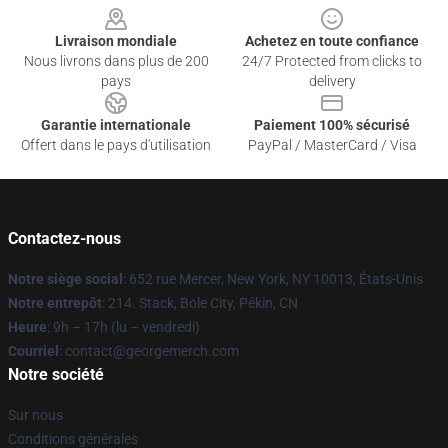
Livraison mondiale
Achetez en toute confiance
Nous livrons dans plus de 200
24/7 Protected from clicks to
pays
delivery
Garantie internationale
Paiement 100% sécurisé
Offert dans le pays d'utilisation
PayPal / MasterCard / Visa
Contactez-nous
Notre siège social
: 652 rue Mercer, New York, NY 10013, États-Unis
Notre entrepôt
: 214. Stack, Bole City, Pékin, CN
Heure
: 9h – 17h (lu – vendredi)
Courriel
: contact@georgemerch.com
Notre société
Sur nous
Conditions générales