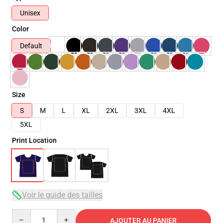
Unisex
Color
Default
Size
S
M
L
XL
2XL
3XL
4XL
5XL
Print Location
Voir le guide des tailles
Quantity
AJOUTER AU PANIER