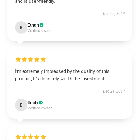
and is user-friendly.
Dec 22, 2024
Ethan
E
Verified owner
I’m extremely impressed by the quality of this
product; it's definitely worth the investment.
Dec 21, 2024
Emily
E
Verified owner