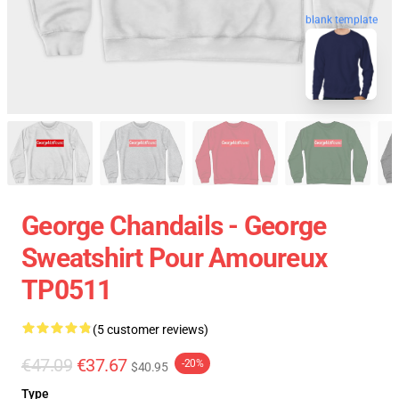
blank template
George Chandails - George
Sweatshirt Pour Amoureux
TP0511
(5 customer reviews)
€47.09
€37.67
-20%
$40.95
Type