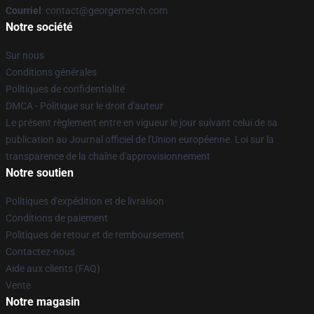
Courriel
: contact@georgemerch.com
Notre société
Sur nous
Conditions générales
Politiques de confidentialité
DMCA - Politique sur le droit d'auteur
Le présent règlement entre en vigueur le jour suivant celui de sa
publication au Journal officiel de l'Union européenne. Loi sur la
transparence de la chaîne d'approvisionnement
Notre soutien
Politiques d'expédition et de livraison
Conditions de paiement
Politiques de retour et de remboursement
Contactez-nous
Aide aux clients (FAQ)
Vente
Notre magasin