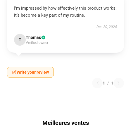
I’m impressed by how effectively this product works;
it’s become a key part of my routine.
Dec 20, 2024
Thomas
T
Verified owner
Write your review
1
/
1
Meilleures ventes