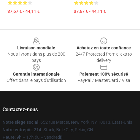
37,67 € - 44,11 €
37,67 € - 44,11 €
Footer
Livraison mondiale
Achetez en toute confiance
Nous livrons dans plus de 200
24/7 Protected from clicks to
pays
delivery
Garantie internationale
Paiement 100% sécurisé
Offert dans le pays d'utilisation
PayPal / MasterCard / Visa
Contactez-nous
Notre siège social
: 652 rue Mercer, New York, NY 10013, États-Unis
Notre entrepôt
: 214. Stack, Bole City, Pékin, CN
Heure
: 9h – 17h (lu – vendredi)