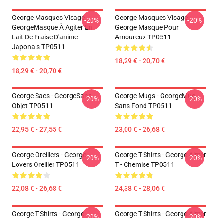
George Masques Visage -
George Masques Visage -
-20%
-20%
GeorgeMasque À Agiter En
George Masque Pour
Lait De Fraise D'anime
Amoureux TP0511
Japonais TP0511
18,29 € - 20,70 €
18,29 € - 20,70 €
George Sacs - GeorgeSans
George Mugs - GeorgeMug
-20%
-20%
Objet TP0511
Sans Fond TP0511
22,95 € - 27,55 €
23,00 € - 26,68 €
George Oreillers - George
George T-Shirts - George Aimer
-20%
-20%
Lovers Oreiller TP0511
T - Chemise TP0511
22,08 € - 26,68 €
24,38 € - 28,06 €
George T-Shirts - George
George T-Shirts - George Aimer
-20%
-20%