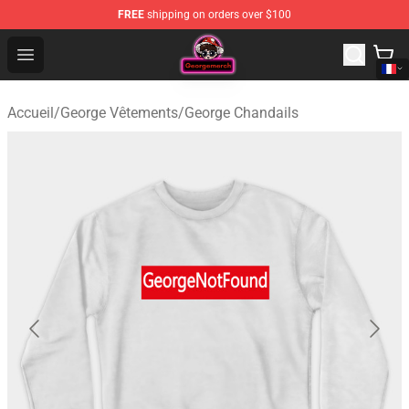
FREE
shipping on orders over $100
George Store - Official George Merchandise Shop
Open menu
Accueil
/
George Vêtements
/
George Chandails