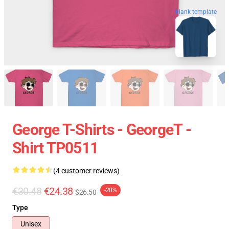
blank template
George T-Shirts - GeorgeT -
Shirt TP0511
(4 customer reviews)
€30.48
€24.38
-20%
$26.50
Type
Unisex