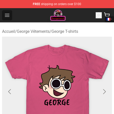
FREE
shipping on orders over $100
George Store - Official George Merchandise Shop
Open menu
Accueil
/
George Vêtements
/
George T-shirts