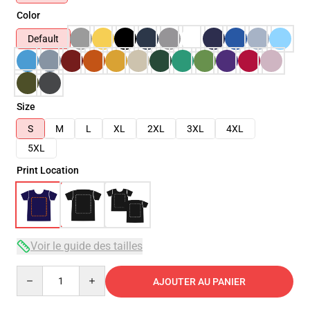
Color
Default
Size
S
M
L
XL
2XL
3XL
4XL
5XL
Print Location
Voir le guide des tailles
Quantity
AJOUTER AU PANIER