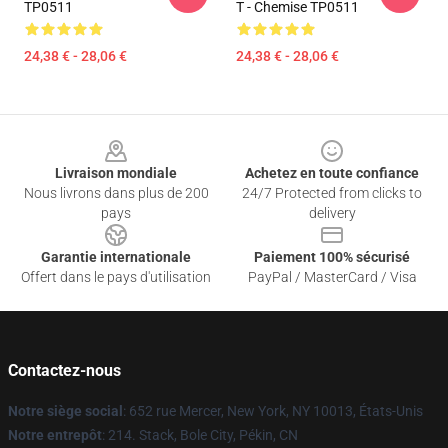
TP0511
T - Chemise TP0511
24,38 € - 28,06 €
24,38 € - 28,06 €
Footer
Livraison mondiale
Achetez en toute confiance
Nous livrons dans plus de 200
24/7 Protected from clicks to
pays
delivery
Garantie internationale
Paiement 100% sécurisé
Offert dans le pays d'utilisation
PayPal / MasterCard / Visa
Contactez-nous
Notre siège social
: 652 rue Mercer, New York, NY 10013, États-Unis
Notre entrepôt
: 214. Stack, Bole City, Pékin, CN