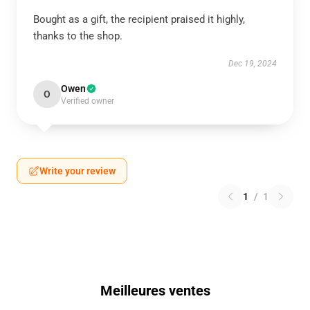
Bought as a gift, the recipient praised it highly,
thanks to the shop.
Dec 19, 2024
Owen
O
Verified owner
Write your review
1
/
1
Meilleures ventes