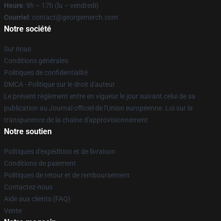
Heure
: 9h – 17h (lu – vendredi)
Courriel
: contact@georgemerch.com
Notre société
Sur nous
Conditions générales
Politiques de confidentialité
DMCA - Politique sur le droit d'auteur
Le présent règlement entre en vigueur le jour suivant celui de sa
publication au Journal officiel de l'Union européenne. Loi sur la
transparence de la chaîne d'approvisionnement
Notre soutien
Politiques d'expédition et de livraison
Conditions de paiement
Politiques de retour et de remboursement
Contactez-nous
Aide aux clients (FAQ)
Vente