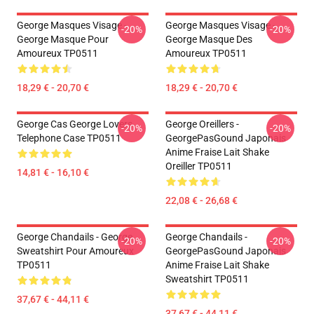
George Masques Visage -
George Masques Visage -
-20%
-20%
George Masque Pour
George Masque Des
Amoureux TP0511
Amoureux TP0511
18,29 € - 20,70 €
18,29 € - 20,70 €
George Cas George Lovers
George Oreillers -
-20%
-20%
Telephone Case TP0511
GeorgePasGound Japonais
Anime Fraise Lait Shake
Oreiller TP0511
14,81 € - 16,10 €
22,08 € - 26,68 €
George Chandails - George
George Chandails -
-20%
-20%
Sweatshirt Pour Amoureux
GeorgePasGound Japonais
TP0511
Anime Fraise Lait Shake
Sweatshirt TP0511
37,67 € - 44,11 €
37,67 € - 44,11 €