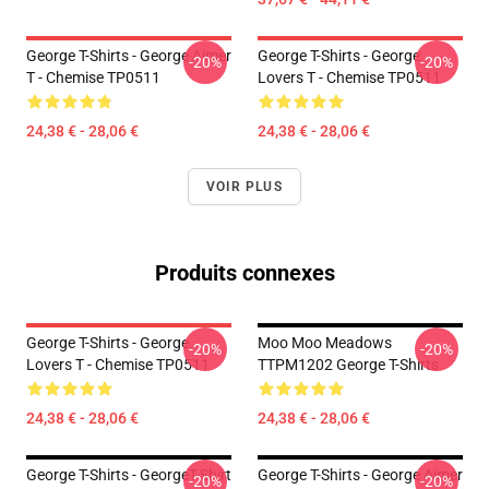
George T-Shirts - George Aimer
George T-Shirts - George
-20%
-20%
T - Chemise TP0511
Lovers T - Chemise TP0511
24,38 € - 28,06 €
24,38 € - 28,06 €
VOIR PLUS
Produits connexes
George T-Shirts - George
Moo Moo Meadows
-20%
-20%
Lovers T - Chemise TP0511
TTPM1202 George T-Shirts
24,38 € - 28,06 €
24,38 € - 28,06 €
George T-Shirts - GeorgeT-Shirt
George T-Shirts - George Aimer
-20%
-20%