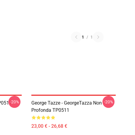
1
/
1
-20%
-20%
TP0511
George Tazze - GeorgeTazza Non
Profonda TP0511
23,00 € - 26,68 €