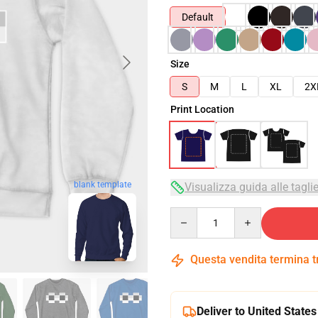
Default
Size
S
M
L
XL
2X
Print Location
blank template
Visualizza guida alle tagli
Quantity
Questa vendita termina 
Deliver to United States