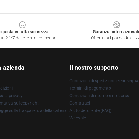
cquista in tutta sicurezza
Garanzia internazional
to 24/7 dai clic alla consegna
Offerto nel paese di utiliz
a azienda
Il nostro supporto
Condizioni di spedizione e consegna
dizioni
Termini di pagamento
ulla privacy
Condizioni di ritorno e rimborso
mativa sul copyright
Contattaci
gge sulla trasparenza della catena
Aiuto del cliente (FAQ)
Whosale