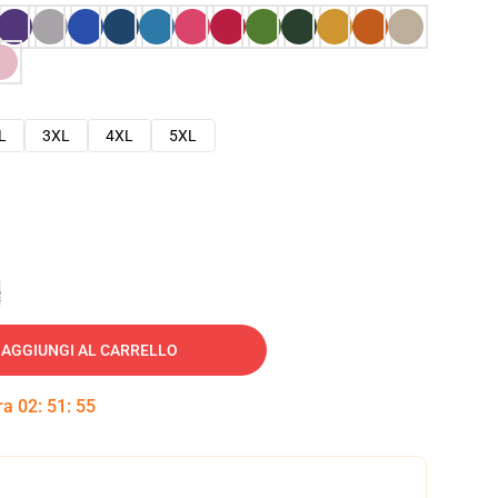
L
3XL
4XL
5XL
e
AGGIUNGI AL CARRELLO
tra
02
:
51
:
54