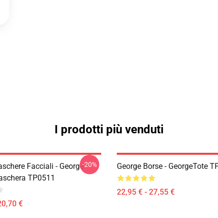
I prodotti più venduti
-20%
schere Facciali - George
George Borse - GeorgeTote 
aschera TP0511
22,95 € - 27,55 €
20,70 €