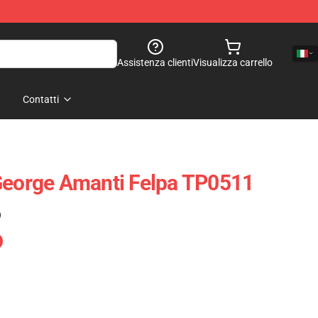
Assistenza clienti
Visualizza carrello
Contatti
George Amanti Felpa TP0511
)