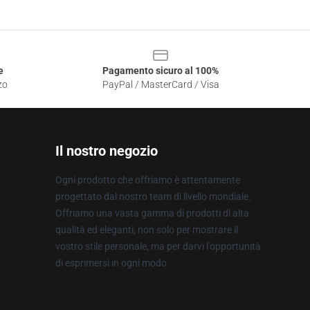
e
Pagamento sicuro al 100%
zo
PayPal / MasterCard / Visa
Il nostro negozio
Ogni prodotto che offriamo è attentamente
progettato dal nostro team di livello mondiale.
Offriamo una vasta gamma di prodotti di alta
qualità ed eleganti, non solo per mostrare il
vostro stile personale, ma per darvi l'opportunità
di esprimersi in ogni modo.