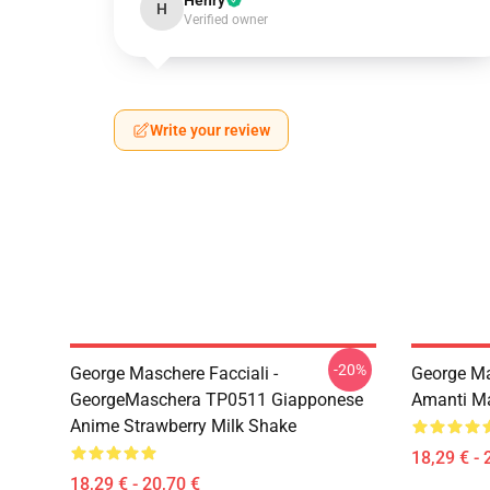
Henry
H
Verified owner
Write your review
-20%
George Maschere Facciali -
George Ma
GeorgeMaschera TP0511 Giapponese
Amanti M
Anime Strawberry Milk Shake
18,29 € - 
18,29 € - 20,70 €