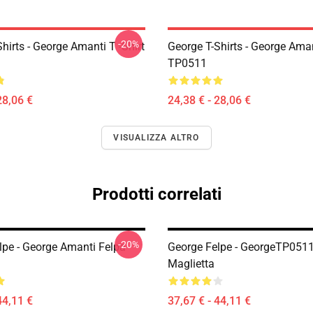
-20%
hirts - George Amanti T -Shirt
George T-Shirts - George Aman
TP0511
28,06 €
24,38 € - 28,06 €
VISUALIZZA ALTRO
Prodotti correlati
-20%
lpe - George Amanti Felpa
George Felpe - GeorgeTP0511
Maglietta
44,11 €
37,67 € - 44,11 €