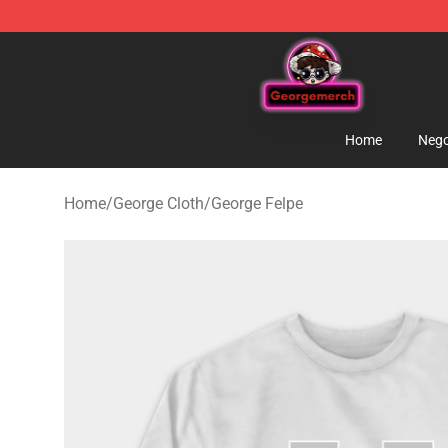
George Store - Official George Merchandise Shop
Home
Nego
Home
/
George Cloth
/
George Felpe