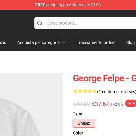
FREE
shipping on orders over $100
zio
Acquista per categoria
Tracciamento ordine
Blog
George Felpe - 
(1 customer reviews
€47.09
€37.67
-20%
$40.95
Type
Unisex
Color