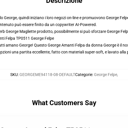
Descrizione
 George, quindi iniziano i loro negozi on-line e promuovono George Felp
ontenuto può essere finito da un copywriter AI-Powered.
perb George Magliette prodotto, possibilmente si può sforzare
George Fel
anti Felpa TP0511 George Felpe
tti amano George! Questo George Amanti Felpa da donna George è il nost
zioni una partita eccellente, fatto con materiali super-soft, e lavato alla 
SKU
:
GEORGEME94118-08-DEFAULT
Categorie
:
George Felpe
,
What Customers Say