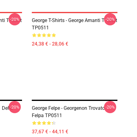
-20%
-20%
ti T -Shirt
George T-Shirts - George Amanti T -Shirt
TP0511
24,38 € - 28,06 €
-20%
-20%
 Della
George Felpe - Georgenon Trovato
Felpa TP0511
37,67 € - 44,11 €