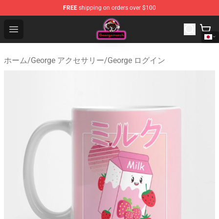
FREE
shipping on orders over $100
George Store - Official George Merchandise Shop
Open menu
ホーム
/
George アクセサリー
/
George ログイン