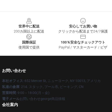
Footer
世界中に配送
安心してお買い物
200カ国以上に配送
クリックから配送まで24/7保護
国際保証
100％安全なチェックアウト
使用国で提供
PayPal / マスターカード / ビザ
お問い合わせ
本社オフィス
: 652 Mercer St, ニューヨーク, NY 10013, アメリカ
私達の倉庫
: 214. スタック, ブール市, ピーキング, CN
営業時間
: 9:00～18:00(月～金)
電子メール
お問い合わせgeorge商品情報
会社案内