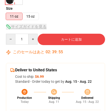
Size
11 oz
15 oz
サイズガイドを見る
Quantity
カートに追加
このセールはあと
02
:
39
:
54
Deliver to United States
Cost to ship:
$6.99
Standard - Order today to get by
Aug. 15 - Aug. 22
Production
Shipping
Delivered
Today
Aug. 11
Aug. 15 - Aug. 22