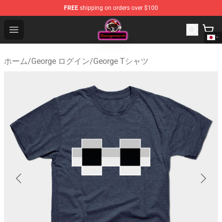
FREE
shipping on orders over $100
George Store - Official George Merchandise Shop
Open menu
ホーム
/
George ログイン
/
George Tシャツ