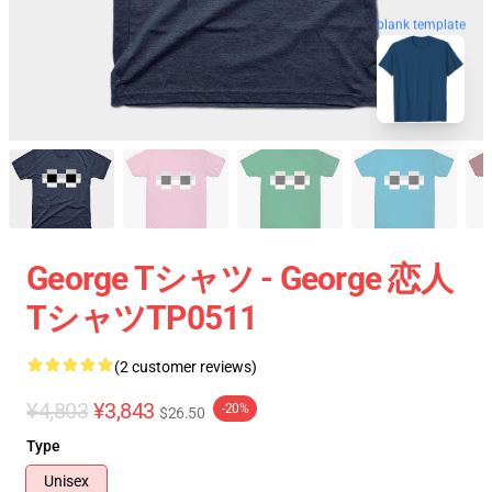
blank template
George Tシャツ - George 恋人
TシャツTP0511
(2 customer reviews)
¥4,803
¥3,843
-20%
$26.50
Type
Unisex