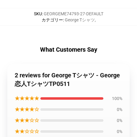
SKU
:
GEORGEME74793-27-DEFAULT
カテゴリー
:
George Tシャツ
,
What Customers Say
2 reviews for George Tシャツ - George
恋人TシャツTP0511
★★★★★
100%
★★★★☆
0%
★★★☆☆
0%
★★☆☆☆
0%