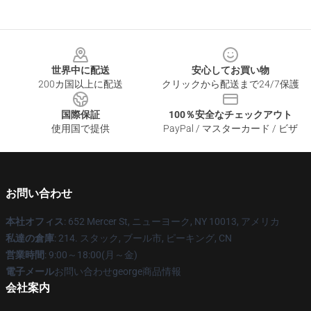
Footer
世界中に配送
安心してお買い物
200カ国以上に配送
クリックから配送まで24/7保護
国際保証
100％安全なチェックアウト
使用国で提供
PayPal / マスターカード / ビザ
お問い合わせ
本社オフィス
: 652 Mercer St, ニューヨーク, NY 10013, アメリカ
私達の倉庫
: 214. スタック, ブール市, ピーキング, CN
営業時間
: 9:00～18:00(月～金)
電子メール
お問い合わせgeorge商品情報
会社案内