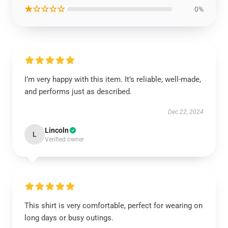
★☆☆☆☆
0%
I’m very happy with this item. It’s reliable, well-made,
and performs just as described.
Dec 22, 2024
Lincoln
L
Verified owner
This shirt is very comfortable, perfect for wearing on
long days or busy outings.