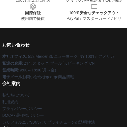
200カ国以上に配送
クリックから配送まで24/7保護
国際保証
100％安全なチェックアウト
使用国で提供
PayPal / マスターカード / ビザ
お問い合わせ
本社オフィス
: 652 Mercer St, ニューヨーク, NY 10013, アメリカ
私達の倉庫
: 214. スタック, ブール市, ピーキング, CN
営業時間
: 9:00～18:00(月～金)
電子メール
お問い合わせgeorge商品情報
会社案内
私たちについて
利用規約
プライバシーポリシー
DMCA - 著作権ポリシー
カリフォルニアSB657: サプライチェーンの透明性法