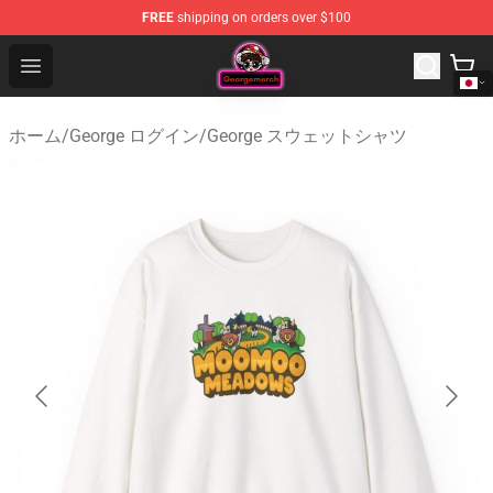
FREE
shipping on orders over $100
George Store - Official George Merchandise Shop
Open menu
ホーム
/
George ログイン
/
George スウェットシャツ