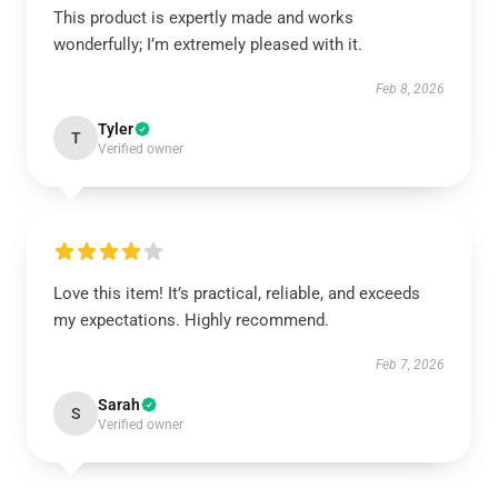
This product is expertly made and works
wonderfully; I’m extremely pleased with it.
Feb 8, 2026
Tyler
T
Verified owner
Love this item! It’s practical, reliable, and exceeds
my expectations. Highly recommend.
Feb 7, 2026
Sarah
S
Verified owner