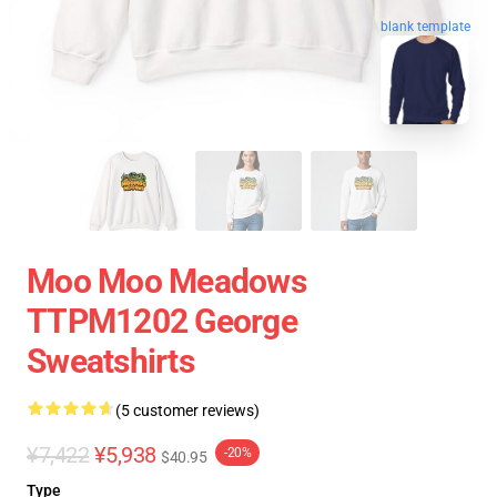
blank template
Moo Moo Meadows
TTPM1202 George
Sweatshirts
(5 customer reviews)
¥7,422
¥5,938
-20%
$40.95
Type