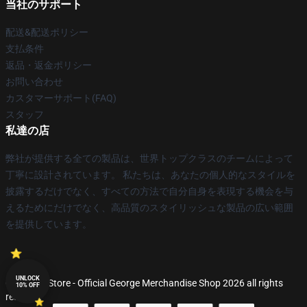
当社のサポート
配送&配送ポリシー
支払条件
返品・返金ポリシー
お問い合わせ
カスタマーサポート(FAQ)
スタッフ
私達の店
弊社が提供する全ての製品は、世界トップクラスのチームによって
丁寧に設計されています。 私たちは、あなたの個人的なスタイルを
披露するだけでなく、すべての方法で自分自身を表現する機会を与
えるためにだけでなく、高品質のスタイリッシュな製品の広い範囲
を提供しています。
UNLOCK
© George Store - Official George Merchandise Shop 2026 all rights
10% OFF
reserved