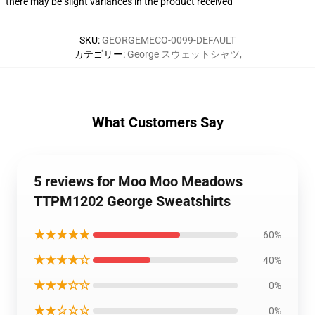
there may be slight variances in the product received
SKU
:
GEORGEMECO-0099-DEFAULT
カテゴリー
:
George スウェットシャツ
,
What Customers Say
5 reviews for Moo Moo Meadows
TTPM1202 George Sweatshirts
★★★★★
60%
★★★★☆
40%
★★★☆☆
0%
★★☆☆☆
0%