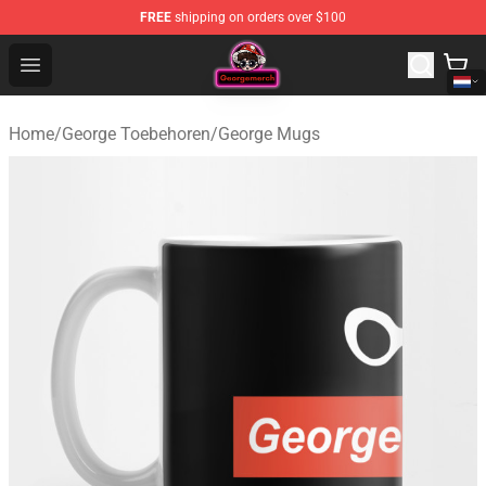
FREE
shipping on orders over $100
George Store - Official George Merchandise Shop
Open menu
Home
/
George Toebehoren
/
George Mugs