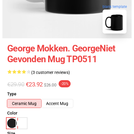
blank template
George Mokken. GeorgeNiet
Gevonden Mug TP0511
(3 customer reviews)
€29.90
€23.92
-20%
$26.00
Type
Ceramic Mug
Accent Mug
Color
Size