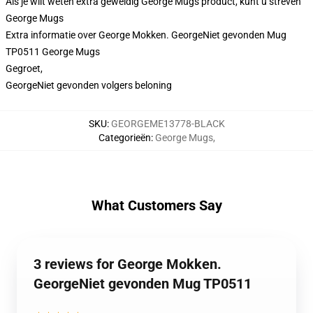
Als je wilt weten extra geweldig George Mugs product, kunt u streven
George Mugs
Extra informatie over George Mokken. GeorgeNiet gevonden Mug
TP0511 George Mugs
Gegroet,
GeorgeNiet gevonden volgers beloning
SKU
:
GEORGEME13778-BLACK
Categorieën
:
George Mugs
,
What Customers Say
3 reviews for George Mokken.
GeorgeNiet gevonden Mug TP0511