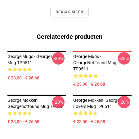
BEKIJK MEER
Gerelateerde producten
George Mugs - George Lovers
George Mugs -
-20%
-20%
Mug TP0511
GeorgeNotFound Mug
TP0511
€ 23,00 - € 26,68
€ 23,00 - € 26,68
George Mokken.
George Mokken. George
-20%
-20%
Georgenotfound Mug TP0511
Lovers Mug TP0511
€ 23,00 - € 26,68
€ 23,00 - € 26,68