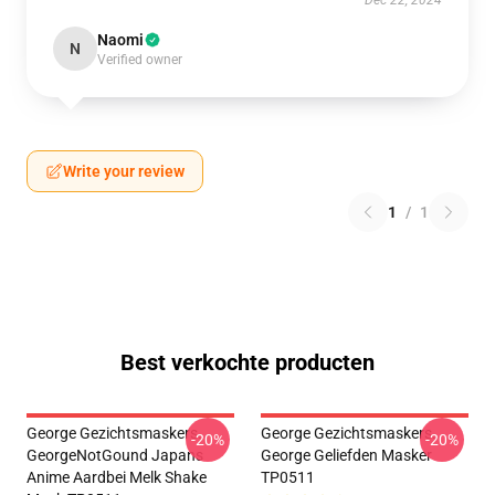
Dec 22, 2024
Naomi
N
Verified owner
Write your review
1
/
1
Best verkochte producten
George Gezichtsmaskers.
George Gezichtsmaskers.
-20%
-20%
GeorgeNotGound Japans
George Geliefden Masker
Anime Aardbei Melk Shake
TP0511