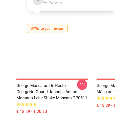
H
Verified owner
Write your review
-20%
George Máscaras De Rosto -
George Má
GeorgeNotGound Japonês Anime
Máscara 
Morango Leite Shake Máscara TP0511
€ 18,29 - 
€ 18,29 - € 20,70