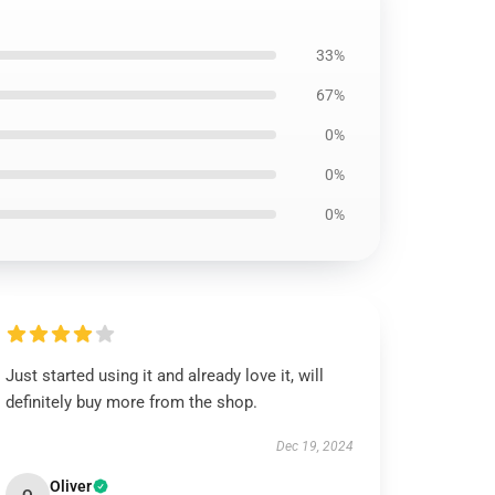
33%
67%
0%
0%
0%
Just started using it and already love it, will
definitely buy more from the shop.
Dec 19, 2024
Oliver