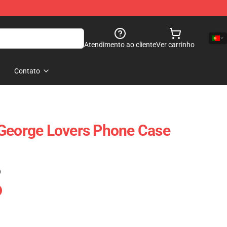
Atendimento ao cliente
Ver carrinho
Contato
 George Lovers Phone Case
)