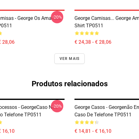
-20%
misas - George Os Amantes
George Camisas... George Am
TP0511
Shirt TP0511
€ 28,06
€ 24,38 - € 28,06
VER MAIS
Produtos relacionados
-20%
ocessos - GeorgeCaso Não
George Casos - Georgenão E
o Telefone TP0511
Caso De Telefone TP0511
€ 16,10
€ 14,81 - € 16,10