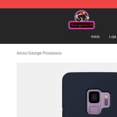
George Store - Official George Merchandise Shop
Início
Loja
Início
/
George Processos