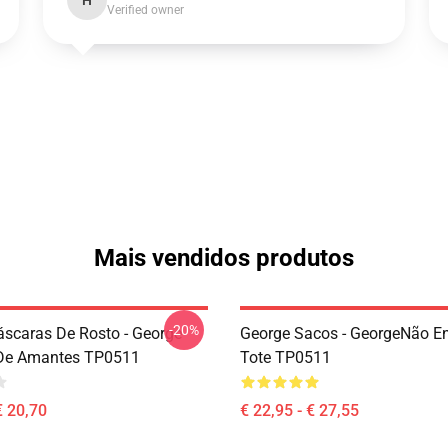
H
Verified owner
Mais vendidos produtos
-20%
scaras De Rosto - George
George Sacos - GeorgeNão E
De Amantes TP0511
Tote TP0511
€ 20,70
€ 22,95 - € 27,55