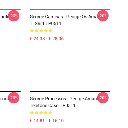
-20%
-20%
antes T -
George Camisas - George Os Amantes
T -shirt TP0511
€ 24,38 - € 28,06
-20%
-20%
ncontrado
George Processos - George Amantes
Telefone Caso TP0511
€ 14,81 - € 16,10