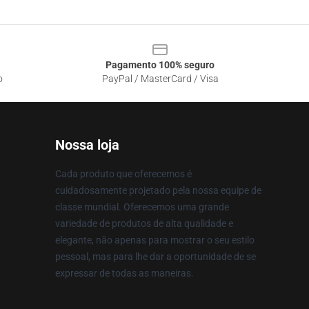
Pagamento 100% seguro
o
PayPal / MasterCard / Visa
Nossa loja
Cada produto que oferecemos é
cuidadosamente projetado pela nossa equipe de
classe mundial. Oferecemos uma grande
variedade de produtos de alta qualidade e
elegante, não apenas para mostrar o seu estilo
pessoal, mas para lhe dar a oportunidade de se
expressar de todas as maneiras.