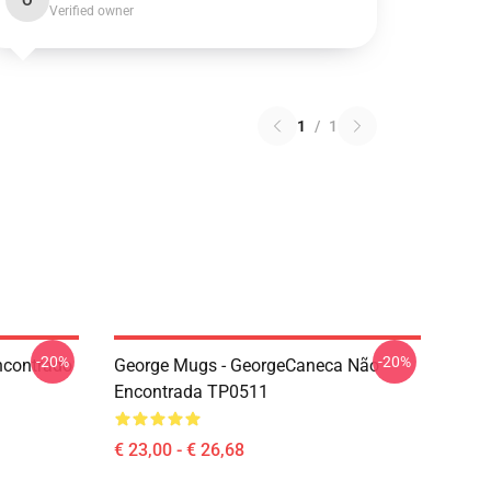
O
Verified owner
1
/
1
-20%
-20%
ncontrado
George Mugs - GeorgeCaneca Não
Encontrada TP0511
€ 23,00 - € 26,68