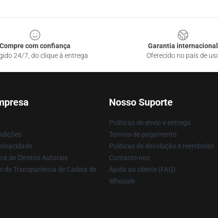
Compre com confiança
Garantia internacional
gido 24/7, do clique à entrega
Oferecido no país de us
mpresa
Nosso Suporte
Políticas de envio e entrega
ndições
Termos de pagamento
privacidade
Políticas de devolução e reembolso
ca de Direitos Autorais
Contacte-nos
i de Transparência de Cadeia de
Ajuda ao cliente (FAQ)
Whosale