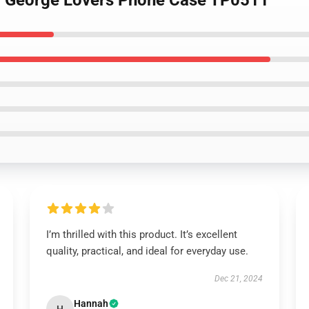
 - George Lovers Phone Case TP0511
I’m thrilled with this product. It’s excellent
quality, practical, and ideal for everyday use.
Dec 21, 2024
Hannah