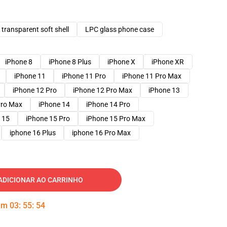
transparent soft shell
LPC glass phone case
iPhone 8
iPhone 8 Plus
iPhone X
iPhone XR
iPhone 11
iPhone 11 Pro
iPhone 11 Pro Max
iPhone 12 Pro
iPhone 12 Pro Max
iPhone 13
Pro Max
iPhone 14
iPhone 14 Pro
 15
iPhone 15 Pro
iPhone 15 Pro Max
iphone 16 Plus
iphone 16 Pro Max
ADICIONAR AO CARRINHO
 em
03
:
55
:
54