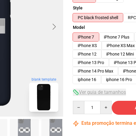
Style
PC black frosted shell
RPC 
Model
iPhone 7
iPhone 7 Plus
iPhone XS
iPhone XS Max
iPhone 12
iPhone 12 Mini
iPhone 13 Pro
iPhone 13 
iPhone 14 Pro Max
iPhone
iphone 16
iphone 16 Pro
blank template
Ver guia de tamanhos
Quantity
Esta promoção termina