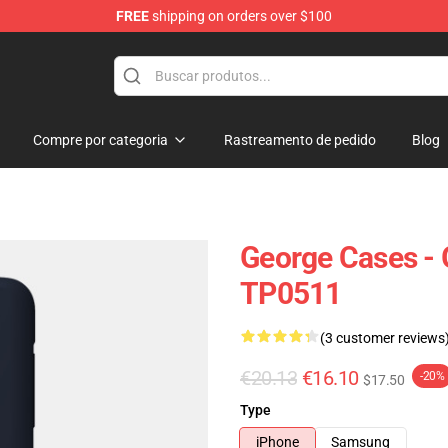
FREE
shipping on orders over $100
Compre por categoria
Rastreamento de pedido
Blog
George Cases -
TP0511
(3 customer reviews
€20.13
€16.10
-20%
$17.50
Type
iPhone
Samsung