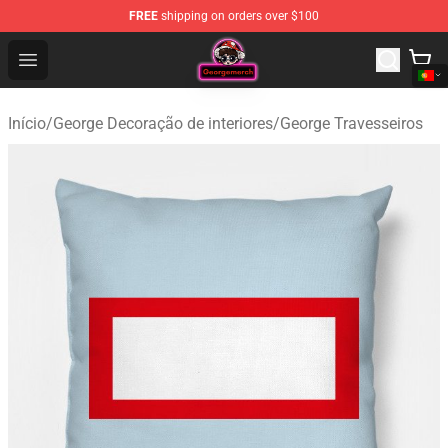
FREE
shipping on orders over $100
George Store - Official George Merchandise Shop
Open menu
Início
/
George Decoração de interiores
/
George Travesseiros