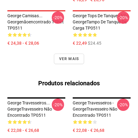
George Camisas...
George Tops De Tanque - Não.
-20%
-20%
Georgenãoencontrado T-Shirt
GeorgeTampo De Tanque De
TP0511
Carga TP0511
€ 24,38 - € 28,06
€ 22,49
$24.45
VER MAIS
Produtos relacionados
George Travesseiros...
George Travesseiros -
-20%
-20%
GeorgeTravesseiro Não
GeorgeTravesseiro Não
Encontrado TP0511
Encontrado TP0511
€ 22,08 - € 26,68
€ 22,08 - € 26,68