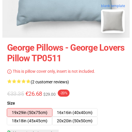
blank template
George Pillows - George Lovers
Pillow TP0511
This is pillow cover only, insert is not included.
(2 customer reviews)
€33.35
€26.68
-20%
$29.00
Size
19x29in (50x75cm)
16x16in (40x40cm)
18x18in (45x45cm)
20x20in (50x50cm)