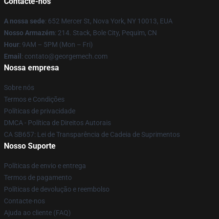
Contacte-nos
A nossa sede
: 652 Mercer St, Nova York, NY 10013, EUA
Nosso Armazém
: 214. Stack, Bole City, Pequim, CN
Hour
: 9AM – 5PM (Mon – Fri)
Email
: contato@georgemech.com
Nossa empresa
Sobre nós
Termos e Condições
Políticas de privacidade
DMCA - Política de Direitos Autorais
CA SB657: Lei de Transparência de Cadeia de Suprimentos
Nosso Suporte
Políticas de envio e entrega
Termos de pagamento
Políticas de devolução e reembolso
Contacte-nos
Ajuda ao cliente (FAQ)