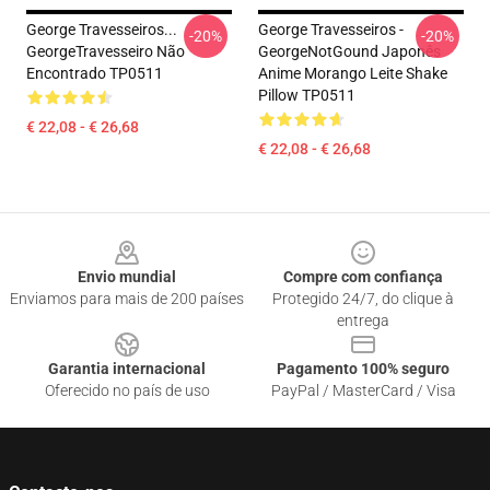
George Travesseiros...
George Travesseiros -
-20%
-20%
GeorgeTravesseiro Não
GeorgeNotGound Japonês
Encontrado TP0511
Anime Morango Leite Shake
Pillow TP0511
€ 22,08 - € 26,68
€ 22,08 - € 26,68
Footer
Envio mundial
Compre com confiança
Enviamos para mais de 200 países
Protegido 24/7, do clique à
entrega
Garantia internacional
Pagamento 100% seguro
Oferecido no país de uso
PayPal / MasterCard / Visa