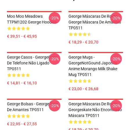
Moo Moo Meadows
George Máscaras De Rosto -
-20%
-20%
TTPM1202 George Hoodies
George Máscara De Amantes
TP0511
€ 39,51 - € 45,95
€ 18,29 - € 20,70
George Casos - GeorgeCaso
George Mugs -
-20%
-20%
De Telefone Não Ligado
GeorgeNotGound Japonês
TP0511
Anime Morango Milk Shake
Mug TP0511
€ 14,81 - € 16,10
€ 23,00 - € 26,68
George Bolsas - George Tote
George Máscaras De Rosto -
-20%
-20%
De Amantes TP0511
Georgeskate Não Encontrado
Máscara TP0511
€ 22,95 - € 27,55
€ 18,29 - € 20,70