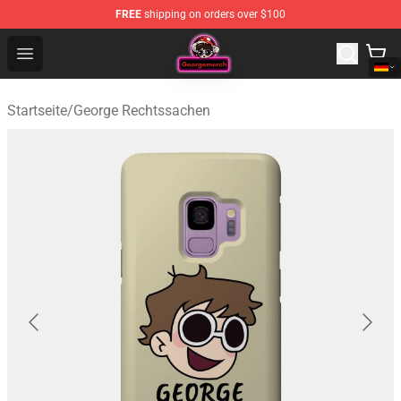
FREE
shipping on orders over $100
George Store - Official George Merchandise Shop
Open menu
Startseite
/
George Rechtssachen