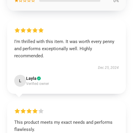
★☆☆☆☆
0%
I’m thrilled with this item. It was worth every penny
and performs exceptionally well. Highly
recommended.
Dec 25, 2024
Layla
L
Verified owner
This product meets my exact needs and performs
flawlessly.