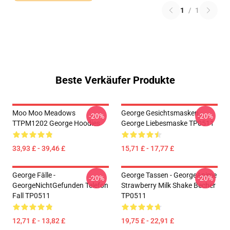
1
/
1
Beste Verkäufer Produkte
Moo Moo Meadows
George Gesichtsmasken -
-20%
-20%
TTPM1202 George Hoodies
George Liebesmaske TP0511
33,93 £ - 39,46 £
15,71 £ - 17,77 £
George Fälle -
George Tassen - GeorgeAnime
-20%
-20%
GeorgeNichtGefunden Telefon
Strawberry Milk Shake Becher
Fall TP0511
TP0511
12,71 £ - 13,82 £
19,75 £ - 22,91 £