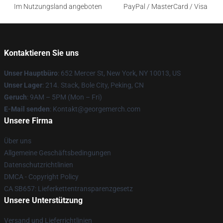
Im Nutzungsland angeboten
PayPal / MasterCard / Visa
Kontaktieren Sie uns
Unser Hauptbüro
: 652 Mercer St, New York, NY 10013, US
Unser Lager
: 214. Stack, Bole City, Peking, CN
Geruch
: 9AM – 5PM (Mon – Fri)
E-Mail senden
: Kontakt@georgemerch.com
Unsere Firma
Über uns
Allgemeine Geschäftsbedingungen
Datenschutzrichtlinien
DMCA - Copyright Policy
CA SB657: Lieferkettentransparenzgesetz
Unsere Unterstützung
Versand und Lieferrichtlinien