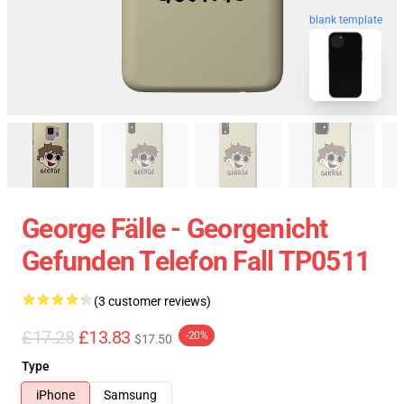
blank template
George Fälle - Georgenicht
Gefunden Telefon Fall TP0511
(3 customer reviews)
£17.28
£13.83
-20%
$17.50
Type
iPhone
Samsung