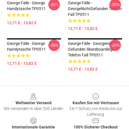
George Fälle - George
George Fälle -
-20%
-20%
Handytasche TP0511
GeorgeNichtGefunden Telefon
Fall TP0511
12,71 £ - 13,82 £
12,71 £ - 13,82 £
George Fälle - George
George Fälle - Georgenicht
-20%
-20%
Handytasche TP0511
Gefunden Skateboarding
Telefon Fall TP0511
12,71 £ - 13,82 £
12,71 £ - 13,82 £
Footer
Weltweiter Versand
Kaufen Sie mit Vertrauen
Wir versenden in über 200 Länder
24/7 Schutz von Klicks bis zur
Lieferung
Internationale Garantie
100% Sicherer Checkout