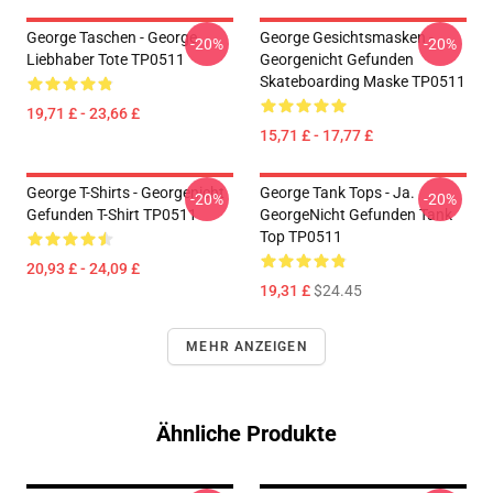
George Taschen - George
George Gesichtsmasken -
-20%
-20%
Liebhaber Tote TP0511
Georgenicht Gefunden
Skateboarding Maske TP0511
19,71 £ - 23,66 £
15,71 £ - 17,77 £
George T-Shirts - Georgenicht
George Tank Tops - Ja.
-20%
-20%
Gefunden T-Shirt TP0511
GeorgeNicht Gefunden Tank
Top TP0511
20,93 £ - 24,09 £
19,31 £
$24.45
MEHR ANZEIGEN
Ähnliche Produkte