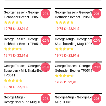
George Tassen - George
George Tassen - GeorgeNicht
-20%
-20%
Liebhaber Becher TP0511
Gefunden Becher TP0511
19,75 £ - 22,91 £
19,75 £ - 22,91 £
George Tassen - George
George Mugs - Georgenotfound
-20%
-20%
Liebhaber Becher TP0511
Skateboarding Mug TP0511
19,75 £ - 22,91 £
19,75 £ - 22,91 £
George Tassen - GeorgeAnime
George Tassen - Georgenicht
-20%
-20%
Strawberry Milk Shake Becher
Gefunden Becher TP0511
TP0511
19,75 £ - 22,91 £
19,75 £ - 22,91 £
George Mugs -
George Mugs - George Lovers
-20%
-20%
GeorgeNotFound Mug TP0511
Mug TP0511