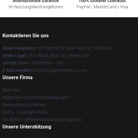
Internationale Garantie
100% Sicherer Checkout
Im Nutzungsland angeboten
PayPal / MasterCard / Visa
Kontaktieren Sie uns
Unser Hauptbüro
: 652 Mercer St, New York, NY 10013, US
Unser Lager
: 214. Stack, Bole City, Peking, CN
Geruch
: 9AM – 5PM (Mon – Fri)
E-Mail senden
: Kontakt@georgemerch.com
Unsere Firma
Über uns
Allgemeine Geschäftsbedingungen
Datenschutzrichtlinien
DMCA - Copyright Policy
CA SB657: Lieferkettentransparenzgesetz
Unsere Unterstützung