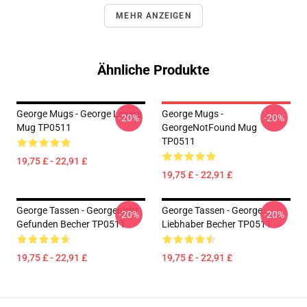
MEHR ANZEIGEN
Ähnliche Produkte
George Mugs - George Lovers
George Mugs -
-20%
-20%
Mug TP0511
GeorgeNotFound Mug
TP0511
19,75 £ - 22,91 £
19,75 £ - 22,91 £
George Tassen - Georgenicht
George Tassen - George
-20%
-20%
Gefunden Becher TP0511
Liebhaber Becher TP0511
19,75 £ - 22,91 £
19,75 £ - 22,91 £
Footer