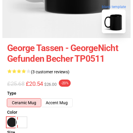
blank template
George Tassen - GeorgeNicht
Gefunden Becher TP0511
(3 customer reviews)
£25.68
£20.54
-20%
$26.00
Type
Ceramic Mug
Accent Mug
Color
Size