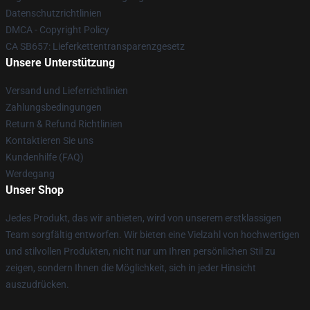
Datenschutzrichtlinien
DMCA - Copyright Policy
CA SB657: Lieferkettentransparenzgesetz
Unsere Unterstützung
Versand und Lieferrichtlinien
Zahlungsbedingungen
Return & Refund Richtlinien
Kontaktieren Sie uns
Kundenhilfe (FAQ)
Werdegang
Unser Shop
Jedes Produkt, das wir anbieten, wird von unserem erstklassigen
Team sorgfältig entworfen. Wir bieten eine Vielzahl von hochwertigen
und stilvollen Produkten, nicht nur um Ihren persönlichen Stil zu
zeigen, sondern Ihnen die Möglichkeit, sich in jeder Hinsicht
auszudrücken.