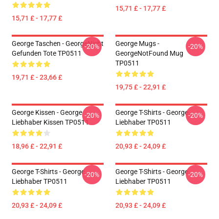
15,71 £ - 17,77 £
15,71 £ - 17,77 £
George Taschen - GeorgeNicht
George Mugs -
-20%
-20%
Gefunden Tote TP0511
GeorgeNotFound Mug
TP0511
19,71 £ - 23,66 £
19,75 £ - 22,91 £
George Kissen - George
George T-Shirts - George
-20%
-20%
Liebhaber Kissen TP0511
Liebhaber TP0511
18,96 £ - 22,91 £
20,93 £ - 24,09 £
George T-Shirts - George
George T-Shirts - George
-20%
-20%
Liebhaber TP0511
Liebhaber TP0511
20,93 £ - 24,09 £
20,93 £ - 24,09 £