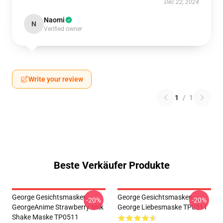
Dec 22, 2024
Naomi
N
Verified owner
Write your review
1
/
1
Beste Verkäufer Produkte
George Gesichtsmasken -
George Gesichtsmasken -
-20%
-20%
GeorgeAnime Strawberry Milk
George Liebesmaske TP0511
Shake Maske TP0511