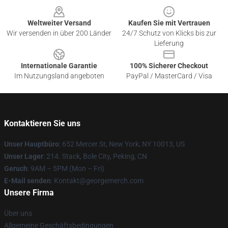
Weltweiter Versand
Kaufen Sie mit Vertrauen
Wir versenden in über 200 Länder
24/7 Schutz von Klicks bis zur
Lieferung
Internationale Garantie
100% Sicherer Checkout
Im Nutzungsland angeboten
PayPal / MasterCard / Visa
Kontaktieren Sie uns
Unser Hauptbüro
: 652 Mercer St, New York, NY 10013, US
Unser Lager
: 214. Stack, Bole City, Peking, CN
Geruch
: 9AM – 5PM (Mon – Fri)
E-Mail senden
: Kontakt@georgemerch.com
Unsere Firma
Über uns
Allgemeine Geschäftsbedingungen