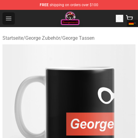
FREE
shipping on orders over $100
George Store - Official George Merchandise Shop
Open menu
Startseite
/
George Zubehör
/
George Tassen