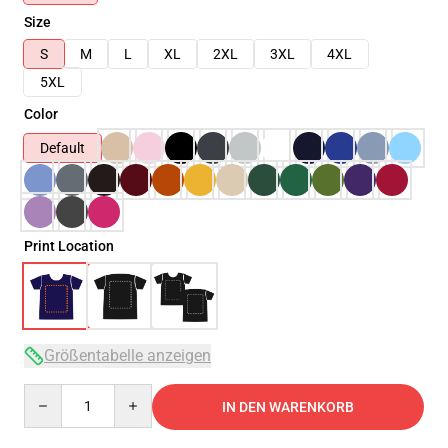
Size
S
M
L
XL
2XL
3XL
4XL
5XL
Color
Default
Print Location
Größentabelle anzeigen
Quantity
IN DEN WARENKORB