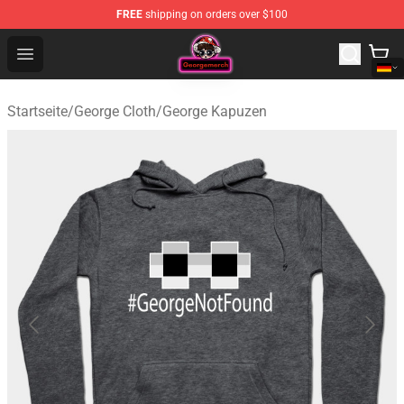
FREE
shipping on orders over $100
George Store - Official George Merchandise Shop
Open menu
Startseite
/
George Cloth
/
George Kapuzen