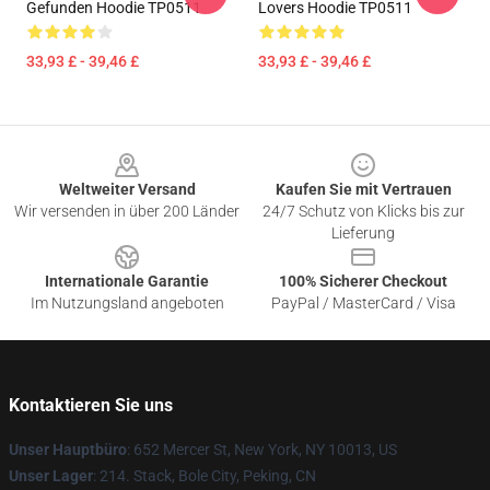
Gefunden Hoodie TP0511
Lovers Hoodie TP0511
33,93 £ - 39,46 £
33,93 £ - 39,46 £
Footer
Weltweiter Versand
Kaufen Sie mit Vertrauen
Wir versenden in über 200 Länder
24/7 Schutz von Klicks bis zur
Lieferung
Internationale Garantie
100% Sicherer Checkout
Im Nutzungsland angeboten
PayPal / MasterCard / Visa
Kontaktieren Sie uns
Unser Hauptbüro
: 652 Mercer St, New York, NY 10013, US
Unser Lager
: 214. Stack, Bole City, Peking, CN