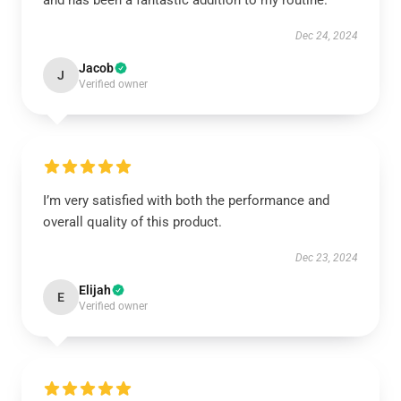
and has been a fantastic addition to my routine.
Dec 24, 2024
Jacob
J
Verified owner
I’m very satisfied with both the performance and
overall quality of this product.
Dec 23, 2024
Elijah
E
Verified owner