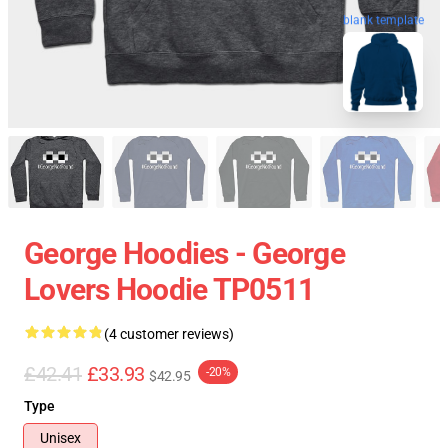
blank template
George Hoodies - George
Lovers Hoodie TP0511
(4 customer reviews)
£42.41
£33.93
-20%
$42.95
Type
Unisex