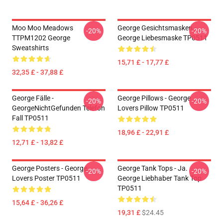
Moo Moo Meadows
George Gesichtsmasken -
-20%
-20%
TTPM1202 George
George Liebesmaske TP0511
Sweatshirts
15,71 £ - 17,77 £
32,35 £ - 37,88 £
George Fälle -
George Pillows - George
-20%
-20%
GeorgeNichtGefunden Telefon
Lovers Pillow TP0511
Fall TP0511
18,96 £ - 22,91 £
12,71 £ - 13,82 £
George Posters - George
George Tank Tops - Ja.
-20%
-20%
Lovers Poster TP0511
George Liebhaber Tank Top
TP0511
15,64 £ - 36,26 £
19,31 £
$24.45