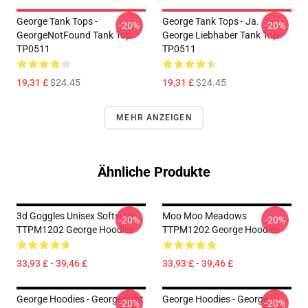
George Tank Tops -
George Tank Tops - Ja.
-20%
-20%
GeorgeNotFound Tank Top
George Liebhaber Tank Top
TP0511
TP0511
19,31 £
$24.45
19,31 £
$24.45
MEHR ANZEIGEN
Ähnliche Produkte
3d Goggles Unisex Softstyle
Moo Moo Meadows
-20%
-20%
TTPM1202 George Hoodies
TTPM1202 George Hoodies
33,93 £ - 39,46 £
33,93 £ - 39,46 £
George Hoodies - Georgenicht
George Hoodies - George
-20%
-20%