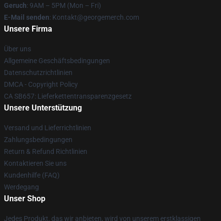
Geruch
: 9AM – 5PM (Mon – Fri)
E-Mail senden
: Kontakt@georgemerch.com
Unsere Firma
Über uns
Allgemeine Geschäftsbedingungen
Datenschutzrichtlinien
DMCA - Copyright Policy
CA SB657: Lieferkettentransparenzgesetz
Unsere Unterstützung
Versand und Lieferrichtlinien
Zahlungsbedingungen
Return & Refund Richtlinien
Kontaktieren Sie uns
Kundenhilfe (FAQ)
Werdegang
Unser Shop
Jedes Produkt, das wir anbieten, wird von unserem erstklassigen