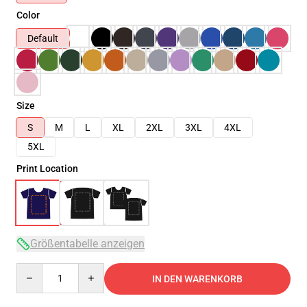
Color
Default
Size
S
M
L
XL
2XL
3XL
4XL
5XL
Print Location
Größentabelle anzeigen
Quantity
IN DEN WARENKORB