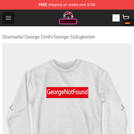
FREE
shipping on orders over $100
George Store - Official George Merchandise Shop
Open menu
Startseite
/
George Cloth
/
George Süßigkeiten