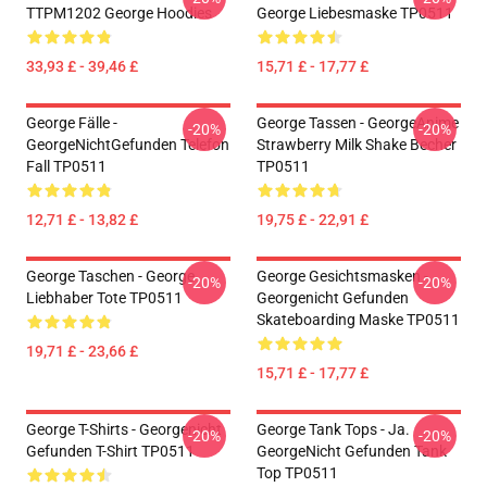
TTPM1202 George Hoodies
George Liebesmaske TP0511
33,93 £ - 39,46 £
15,71 £ - 17,77 £
George Fälle -
George Tassen - GeorgeAnime
-20%
-20%
GeorgeNichtGefunden Telefon
Strawberry Milk Shake Becher
Fall TP0511
TP0511
12,71 £ - 13,82 £
19,75 £ - 22,91 £
George Taschen - George
George Gesichtsmasken -
-20%
-20%
Liebhaber Tote TP0511
Georgenicht Gefunden
Skateboarding Maske TP0511
19,71 £ - 23,66 £
15,71 £ - 17,77 £
George T-Shirts - Georgenicht
George Tank Tops - Ja.
-20%
-20%
Gefunden T-Shirt TP0511
GeorgeNicht Gefunden Tank
Top TP0511