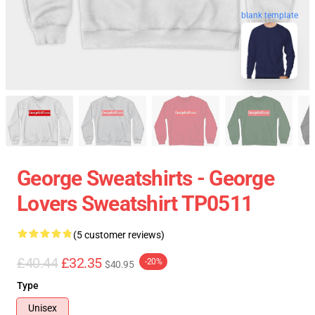
blank template
George Sweatshirts - George
Lovers Sweatshirt TP0511
(5 customer reviews)
£40.44
£32.35
-20%
$40.95
Type
Unisex