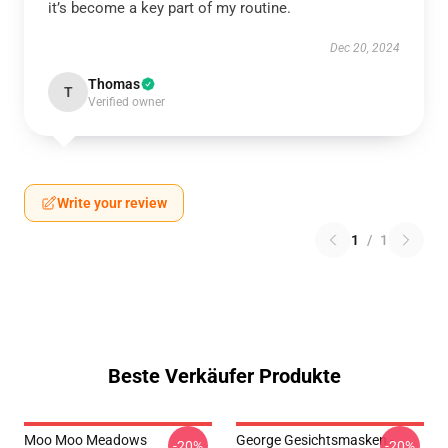
it’s become a key part of my routine.
Dec 20, 2024
Thomas
T
Verified owner
Write your review
1
/
1
Beste Verkäufer Produkte
Moo Moo Meadows
George Gesichtsmasken -
-20%
-20%