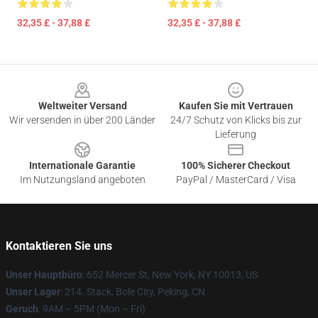
32,35 £ - 37,88 £
32,35 £ - 37,88 £
Footer
Weltweiter Versand
Kaufen Sie mit Vertrauen
Wir versenden in über 200 Länder
24/7 Schutz von Klicks bis zur
Lieferung
Internationale Garantie
100% Sicherer Checkout
Im Nutzungsland angeboten
PayPal / MasterCard / Visa
Kontaktieren Sie uns
Unser Hauptbüro
: 652 Mercer St, New York, NY 10013, US
Unser Lager
: 214. Stack, Bole City, Peking, CN
Geruch
: 9AM – 5PM (Mon – Fri)