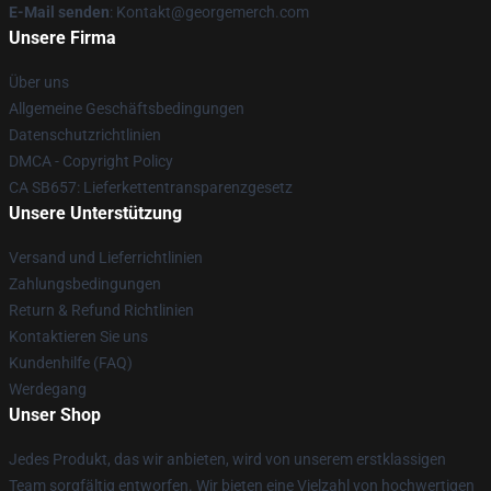
E-Mail senden
: Kontakt@georgemerch.com
Unsere Firma
Über uns
Allgemeine Geschäftsbedingungen
Datenschutzrichtlinien
DMCA - Copyright Policy
CA SB657: Lieferkettentransparenzgesetz
Unsere Unterstützung
Versand und Lieferrichtlinien
Zahlungsbedingungen
Return & Refund Richtlinien
Kontaktieren Sie uns
Kundenhilfe (FAQ)
Werdegang
Unser Shop
Jedes Produkt, das wir anbieten, wird von unserem erstklassigen
Team sorgfältig entworfen. Wir bieten eine Vielzahl von hochwertigen