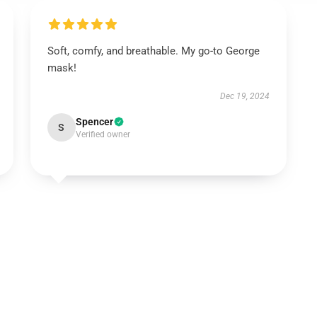
Soft, comfy, and breathable. My go-to George
mask!
Dec 19, 2024
Spencer
S
Verified owner