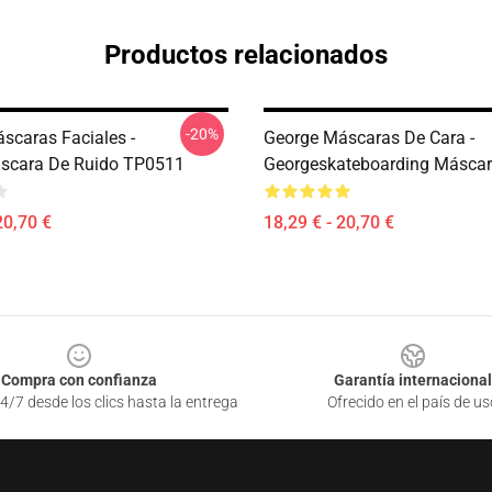
Productos relacionados
-20%
scaras Faciales -
George Máscaras De Cara -
scara De Ruido TP0511
Georgeskateboarding Másca
20,70 €
18,29 € - 20,70 €
Compra con confianza
Garantía internacional
4/7 desde los clics hasta la entrega
Ofrecido en el país de us