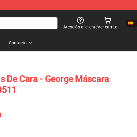
Atención al cliente
Ver carrito
Contacto
s De Cara - George Máscara
0511
)