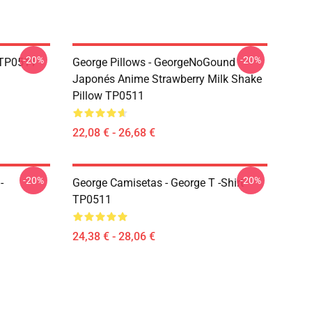
-20%
-20%
 TP0511
George Pillows - GeorgeNoGound
Japonés Anime Strawberry Milk Shake
Pillow TP0511
22,08 € - 26,68 €
-20%
-20%
-
George Camisetas - George T -Shirt
TP0511
24,38 € - 28,06 €