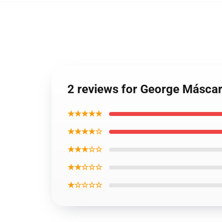
2 reviews for George Másca
★★★★★
★★★★☆
★★★☆☆
★★☆☆☆
★☆☆☆☆