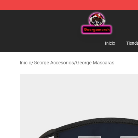
George Store - Official George Merchandise Shop
Inicio
Tiend
Inicio
/
George Accesorios
/
George Máscaras