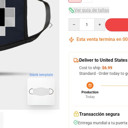
Ver guía de tallas
Quantity
Esta venta termina en
00
Deliver to United States
Cost to ship:
$6.99
Standard - Order today to g
blank template
Production
Today
Transacción segura
Entrega mundial a tu puerta