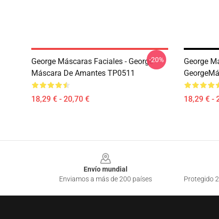
-20%
George Máscaras Faciales - George
George Má
Máscara De Amantes TP0511
GeorgeMá
18,29 € - 20,70 €
18,29 € - 
Footer
Envío mundial
Enviamos a más de 200 países
Protegido 2