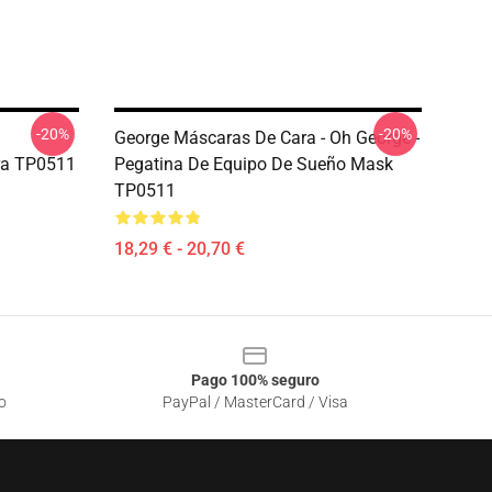
-20%
-20%
George Máscaras De Cara - Oh George -
ra TP0511
Pegatina De Equipo De Sueño Mask
TP0511
18,29 € - 20,70 €
Pago 100% seguro
o
PayPal / MasterCard / Visa