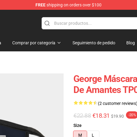
FREE
shipping on orders over $100
a
Comprar por categoría
Seguimiento de pedido
Blog
George Máscara
De Amantes TP
(2 customer reviews
€22.88
€18.31
-20%
$19.90
Size
M
L