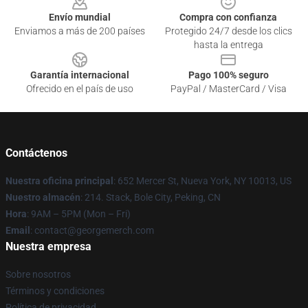
Envío mundial
Compra con confianza
Enviamos a más de 200 países
Protegido 24/7 desde los clics
hasta la entrega
Garantía internacional
Pago 100% seguro
Ofrecido en el país de uso
PayPal / MasterCard / Visa
Contáctenos
Nuestra oficina principal
: 652 Mercer St, Nueva York, NY 10013, US
Nuestro almacén
: 214. Stack, Bole City, Peking, CN
Hora
: 9AM – 5PM (Mon – Fri)
Email
: contact@georgemerch.com
Nuestra empresa
Sobre nosotros
Términos y condiciones
Política de privacidad