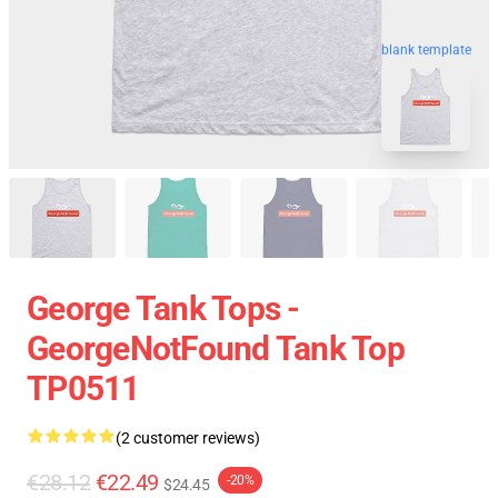
blank template
George Tank Tops -
GeorgeNotFound Tank Top
TP0511
(2 customer reviews)
€28.12
€22.49
-20%
$24.45