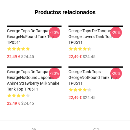
Productos relacionados
George Tops De Tanque -
George Tops De Tanque -
-20%
-20%
GeorgeNoFound Tank Top
George Lovers Tank Top
TP0511
TP0511
22,49 €
$24.45
22,49 €
$24.45
George Tops De Tanque -
George Tank Tops -
-20%
-20%
GeorgeNoGound Japonés
GeorgeNotFound Tank Top
Anime Strawberry Milk Shake
TP0511
Tank Top TP0511
22,49 €
$24.45
22,49 €
$24.45
Footer