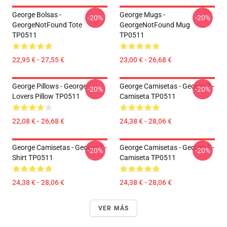
George Bolsas -
George Mugs -
-20%
-20%
GeorgeNotFound Tote
GeorgeNotFound Mug
TP0511
TP0511
22,95 € - 27,55 €
23,00 € - 26,68 €
George Pillows - George
George Camisetas - George T -
-20%
-20%
Lovers Pillow TP0511
Camiseta TP0511
22,08 € - 26,68 €
24,38 € - 28,06 €
George Camisetas - George T -
George Camisetas - George T -
-20%
-20%
Shirt TP0511
Camiseta TP0511
24,38 € - 28,06 €
24,38 € - 28,06 €
VER MÁS