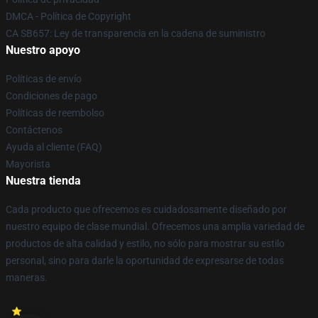
DMCA - Política de Copyright
CA SB657: Ley de transparencia en la cadena de suministro
Nuestro apoyo
Políticas de envío
Condiciones de pago
Políticas de reembolso
Contáctenos
Ayuda al cliente (FAQ)
Mayorista
Nuestra tienda
Cada producto que ofrecemos es cuidadosamente diseñado por
nuestro equipo de clase mundial. Ofrecemos una amplia variedad de
productos de alta calidad y estilo, no sólo para mostrar su estilo
personal, sino para darle la oportunidad de expresarse de todas
maneras.