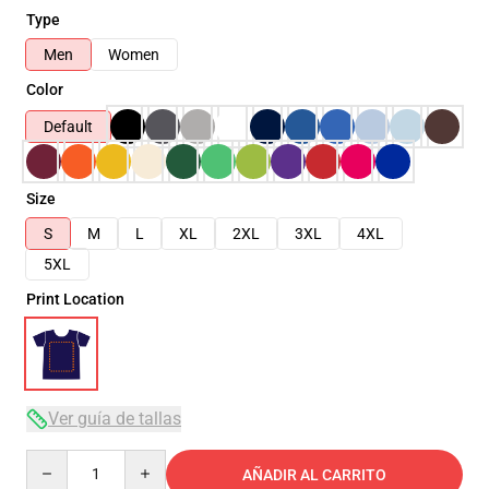
Type
Men
Women
Color
Default
Size
S
M
L
XL
2XL
3XL
4XL
5XL
Print Location
Ver guía de tallas
Quantity
AÑADIR AL CARRITO