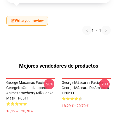
Write your review
1
/
1
Mejores vendedores de productos
George Máscaras Faciales -
George Máscaras Faciales -
-20%
-20%
GeorgeNoGound Japonés
George Máscara De Amantes
Anime Strawberry Milk Shake
TP0511
Mask TP0511
18,29 € - 20,70 €
18,29 € - 20,70 €