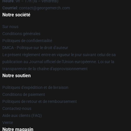
Heure
: 9h – 17h (lu – vendredi)
Courriel
: contact@georgemerch.com
Notre société
Sur nous
Conditions générales
Politiques de confidentialité
DMCA - Politique sur le droit d'auteur
Le présent règlement entre en vigueur le jour suivant celui de sa
publication au Journal officiel de l'Union européenne. Loi sur la
transparence de la chaîne d'approvisionnement
Notre soutien
Politiques d'expédition et de livraison
Conditions de paiement
Politiques de retour et de remboursement
Contactez-nous
Aide aux clients (FAQ)
Vente
Notre magasin