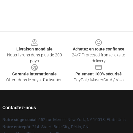
Footer
Livraison mondiale
Achetez en toute confiance
Nous livrons dans plus de 200
24/7 Protected from clicks to
pays
delivery
Garantie internationale
Paiement 100% sécurisé
Offert dans le pays d'utilisation
PayPal / MasterCard / Visa
Contactez-nous
Notre siège social
: 652 rue Mercer, New York, NY 10013, États-Unis
Notre entrepôt
: 214. Stack, Bole City, Pékin, CN