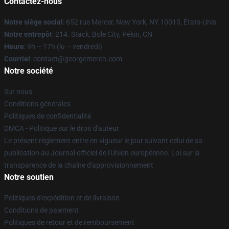
Contactez-nous
Notre siège social
: 652 rue Mercer, New York, NY 10013, États-Unis
Notre entrepôt
: 214. Stack, Bole City, Pékin, CN
Heure
: 9h – 17h (lu – vendredi)
Courriel
: contact@georgemerch.com
Notre société
Sur nous
Conditions générales
Politiques de confidentialité
DMCA - Politique sur le droit d'auteur
Le présent règlement entre en vigueur le jour suivant celui de sa
publication au Journal officiel de l'Union européenne. Loi sur la
transparence de la chaîne d'approvisionnement
Notre soutien
Politiques d'expédition et de livraison
Conditions de paiement
Politiques de retour et de remboursement