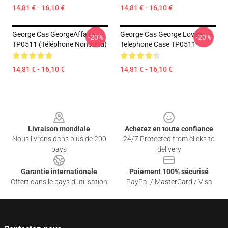
14,81 € - 16,10 €
14,81 € - 16,10 €
George Cas GeorgeAffaire
George Cas George Lovers
-20%
-20%
TP0511 (téléphone Nonound)
Telephone Case TP0511
14,81 € - 16,10 €
14,81 € - 16,10 €
Footer
Livraison mondiale
Achetez en toute confiance
Nous livrons dans plus de 200
24/7 Protected from clicks to
pays
delivery
Garantie internationale
Paiement 100% sécurisé
Offert dans le pays d'utilisation
PayPal / MasterCard / Visa