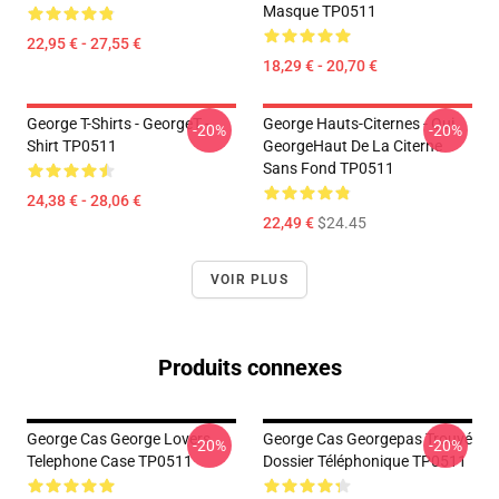
Masque TP0511
22,95 € - 27,55 €
18,29 € - 20,70 €
George T-Shirts - GeorgeT -
George Hauts-Citernes - Oui.
-20%
-20%
Shirt TP0511
GeorgeHaut De La Citerne
Sans Fond TP0511
24,38 € - 28,06 €
22,49 €
$24.45
VOIR PLUS
Produits connexes
George Cas George Lovers
George Cas Georgepas Trouvé
-20%
-20%
Telephone Case TP0511
Dossier Téléphonique TP0511