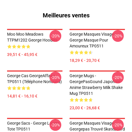
Meilleures ventes
Moo Moo Meadows
George Masques Visage -
-20%
-20%
TTPM1202 George Hoodies
George Masque Pour
Amoureux TP0511
39,51 € - 45,95 €
18,29 € - 20,70 €
George Cas GeorgeAffaire
George Mugs -
-20%
-20%
TP0511 (téléphone Nonound)
GeorgePasGound Japonais
Anime Strawberry Milk Shake
Mug TP0511
14,81 € - 16,10 €
23,00 € - 26,68 €
George Sacs - George Lovers
George Masques Visage -
-20%
-20%
Tote TP0511
Georgepas Trouvé Skateboard