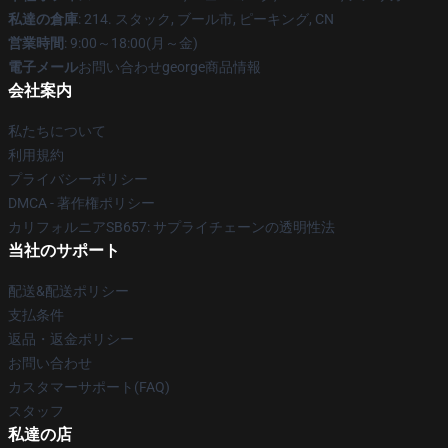
私達の倉庫
: 214. スタック, ブール市, ピーキング, CN
営業時間
: 9:00～18:00(月～金)
電子メール
お問い合わせgeorge商品情報
会社案内
私たちについて
利用規約
プライバシーポリシー
DMCA - 著作権ポリシー
カリフォルニアSB657: サプライチェーンの透明性法
当社のサポート
配送&配送ポリシー
支払条件
返品・返金ポリシー
お問い合わせ
カスタマーサポート(FAQ)
スタッフ
私達の店