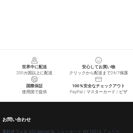
Footer
世界中に配送
安心してお買い物
200カ国以上に配送
クリックから配送まで24/7保護
国際保証
100％安全なチェックアウト
使用国で提供
PayPal / マスターカード / ビザ
お問い合わせ
本社オフィス
: 652 Mercer St, ニューヨーク, NY 10013, アメリカ