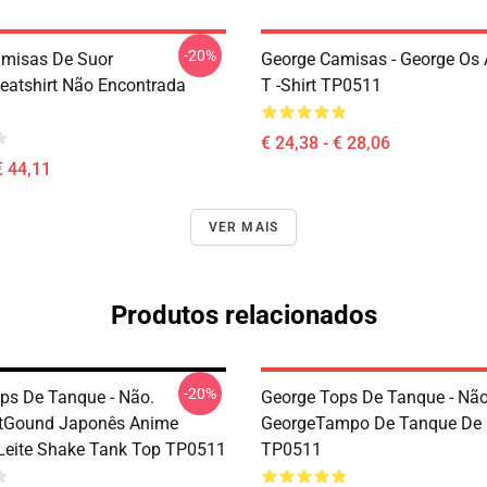
-20%
misas De Suor
George Camisas - George Os
atshirt Não Encontrada
T -shirt TP0511
€ 24,38 - € 28,06
€ 44,11
VER MAIS
Produtos relacionados
-20%
ps De Tanque - Não.
George Tops De Tanque - Não
tGound Japonês Anime
GeorgeTampo De Tanque De 
eite Shake Tank Top TP0511
TP0511