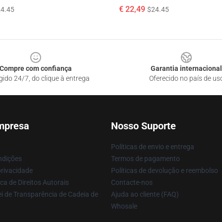
€ 22,49
4.45
$24.45
Compre com confiança
Garantia internacional
gido 24/7, do clique à entrega
Oferecido no país de us
mpresa
Nosso Suporte
Políticas de envio e entrega
ndições
Termos de pagamento
privacidade
Políticas de devolução e reembolso
ca de Direitos Autorais
Contacte-nos
i de Transparência de Cadeia de
Ajuda ao cliente (FAQ)
Whosale