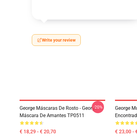
Write your review
-20%
George Máscaras De Rosto - George
George M
Máscara De Amantes TP0511
Encontra
€ 18,29 - € 20,70
€ 23,00 - 