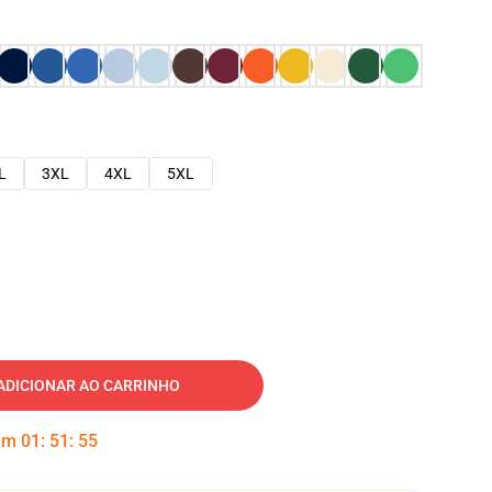
L
3XL
4XL
5XL
ADICIONAR AO CARRINHO
 em
01
:
51
:
54