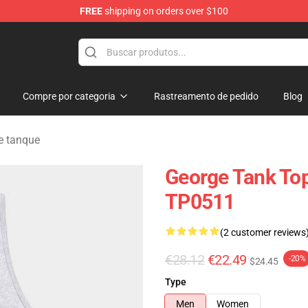
FREE
shipping on orders over $100
Compre por categoria
Rastreamento de pedido
Blog
e tanque
George Tank To
TP0511
(2 customer reviews
€28.12
€22.49
-20%
$24.45
Type
Men
Women