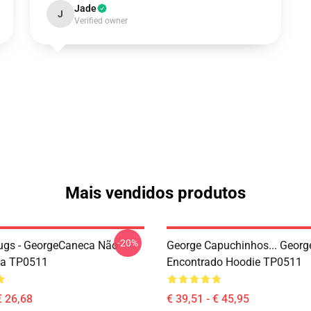
Jade
J
Verified owner
Mais vendidos produtos
-20%
ugs - GeorgeCaneca Não
George Capuchinhos... Geor
da TP0511
Encontrado Hoodie TP0511
€ 26,68
€ 39,51 - € 45,95