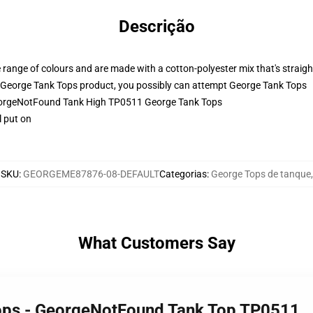
Descrição
 range of colours and are made with a cotton-polyester mix that's straigh
 George Tank Tops product, you possibly can attempt
George Tank Tops
GeorgeNotFound Tank High TP0511 George Tank Tops
l put on
SKU
:
GEORGEME87876-08-DEFAULT
Categorias
:
George Tops de tanque
,
What Customers Say
Tops - GeorgeNotFound Tank Top TP0511