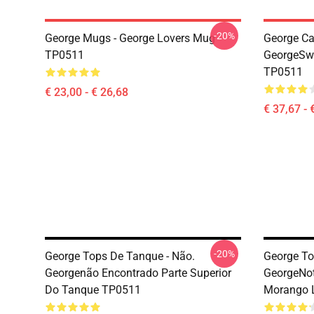
-20%
George Mugs - George Lovers Mug
George Ca
TP0511
GeorgeSwe
TP0511
€ 23,00 - € 26,68
€ 37,67 - 
-20%
George Tops De Tanque - Não.
George To
Georgenão Encontrado Parte Superior
GeorgeNo
Do Tanque TP0511
Morango L