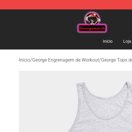
George Store - Official George Merchandise Shop
Início
Loja
Início
/
George Engrenagem de Workout
/
George Tops d