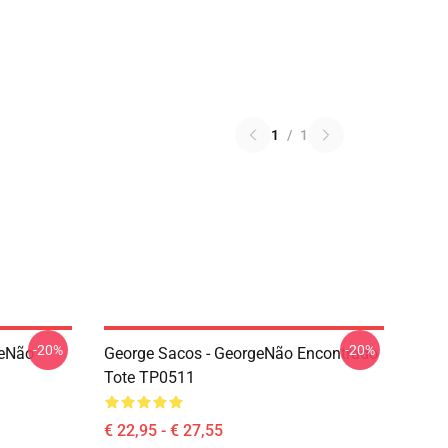
1
/
1
-20%
-20%
geNão
George Sacos - GeorgeNão Encontrado
Tote TP0511
€ 22,95 - € 27,55