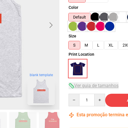
Color
Default
Size
S
M
L
XL
2X
Print Location
blank template
Ver guia de tamanhos
Quantity
Esta promoção termina