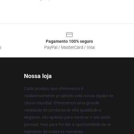
Pagamento 100% seguro
o
PayPal / MasterCard / Visa
Nossa loja
Cada produto que oferecemos é
cuidadosamente projetado pela nossa equipe de
classe mundial. Oferecemos uma grande
variedade de produtos de alta qualidade e
elegante, não apenas para mostrar o seu estilo
pessoal, mas para lhe dar a oportunidade de se
expressar de todas as maneiras.