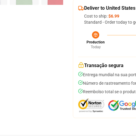
Deliver to United States
Cost to ship:
$6.99
Standard - Order today to g
Production
Today
Transação segura
Entrega mundial na sua por
Número de rastreamento for
Reembolso total se o produt