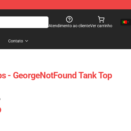
Atendimento ao cliente
Ver carrinho
Contato
ps - GeorgeNotFound Tank Top
)