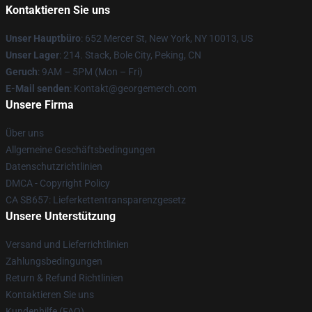
Kontaktieren Sie uns
Unser Hauptbüro
: 652 Mercer St, New York, NY 10013, US
Unser Lager
: 214. Stack, Bole City, Peking, CN
Geruch
: 9AM – 5PM (Mon – Fri)
E-Mail senden
: Kontakt@georgemerch.com
Unsere Firma
Über uns
Allgemeine Geschäftsbedingungen
Datenschutzrichtlinien
DMCA - Copyright Policy
CA SB657: Lieferkettentransparenzgesetz
Unsere Unterstützung
Versand und Lieferrichtlinien
Zahlungsbedingungen
Return & Refund Richtlinien
Kontaktieren Sie uns
Kundenhilfe (FAQ)