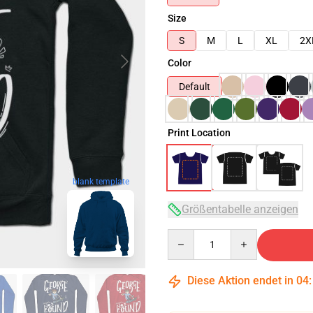
Size
S
M
L
XL
2X
Color
Default
Print Location
blank template
Größentabelle anzeigen
Quantity
Diese Aktion endet in
04