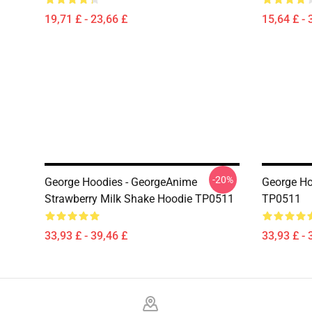
19,71 £ - 23,66 £
15,64 £ - 
-20%
George Hoodies - GeorgeAnime
George Ho
Strawberry Milk Shake Hoodie TP0511
TP0511
33,93 £ - 39,46 £
33,93 £ - 
Footer