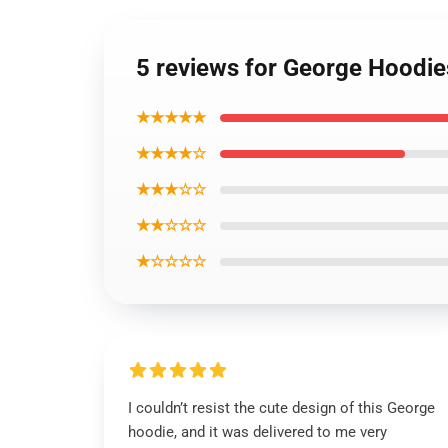
5 reviews for George Hoodi
★★★★★
★★★★☆
★★★☆☆
★★☆☆☆
★☆☆☆☆
I couldn’t resist the cute design of this George
hoodie, and it was delivered to me very