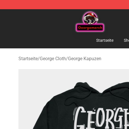
George Store - Official George Merchandise Shop
Startseite
Sh
Startseite
/
George Cloth
/
George Kapuzen