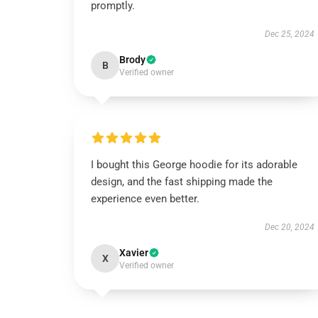
promptly.
Dec 25, 2024
Brody
B
Verified owner
I bought this George hoodie for its adorable
design, and the fast shipping made the
experience even better.
Dec 20, 2024
Xavier
X
Verified owner