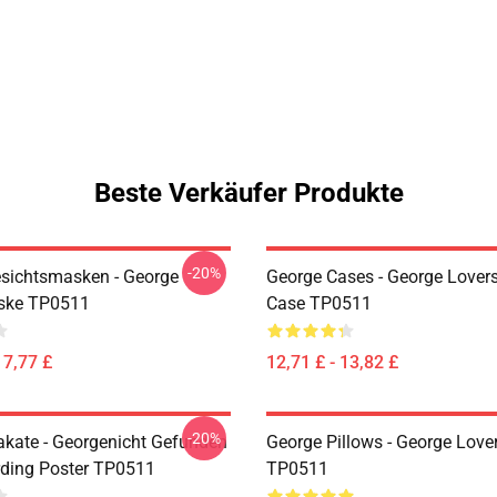
Beste Verkäufer Produkte
-20%
sichtsmasken - George
George Cases - George Lover
ske TP0511
Case TP0511
17,77 £
12,71 £ - 13,82 £
-20%
akate - Georgenicht Gefunden
George Pillows - George Lover
ding Poster TP0511
TP0511