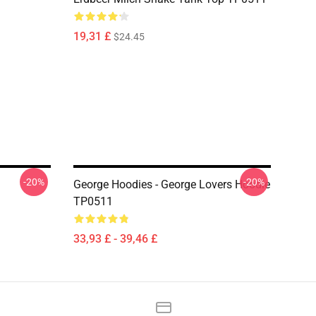
19,31 £
$24.45
-20%
-20%
George Hoodies - George Lovers Hoodie
TP0511
33,93 £ - 39,46 £