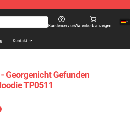
Kundenservice
Warenkorb anzeigen
og
Kontakt
 - Georgenicht Gefunden
Hoodie TP0511
)