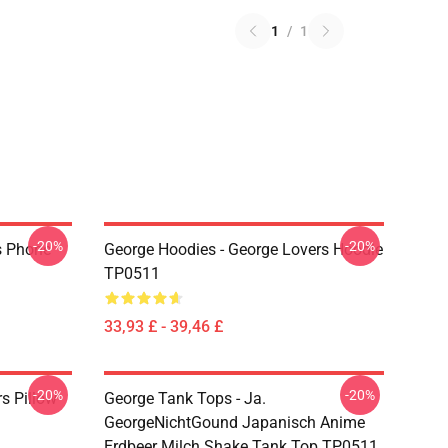
1
/
1
-20%
-20%
s Phone
George Hoodies - George Lovers Hoodie
TP0511
33,93 £ - 39,46 £
-20%
-20%
s Pillow
George Tank Tops - Ja.
GeorgeNichtGound Japanisch Anime
Erdbeer Milch Shake Tank Top TP0511