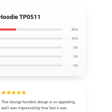
 Hoodie TP0511
80%
20%
0%
0%
0%
This George hoodie’s design is so appealing,
and I was impressed by how fast it was