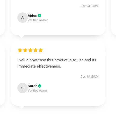
Dec 24, 2024
Aiden
A
Verified owner
I value how easy this product is to use and its
immediate effectiveness.
Dec 19, 2024
Sarah
S
Verified owner