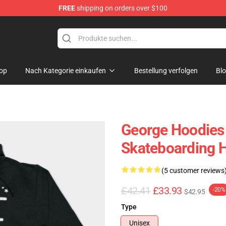
FREE
shipping on orders over $100
op
Nach Kategorie einkaufen
Bestellung verfolgen
Bl
George Hoodies
Skateboarding 
(5 customer reviews
£42.41
£33.93
-20%
$42.95
Type
Unisex