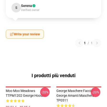
Serena
S
Verified owner
Write your review
1
/
1
I prodotti più venduti
Moo Moo Meadows
George Maschere Facciali -
-20%
-20%
TTPM1202 George Hoodies
George Amanti Maschera
TP0511