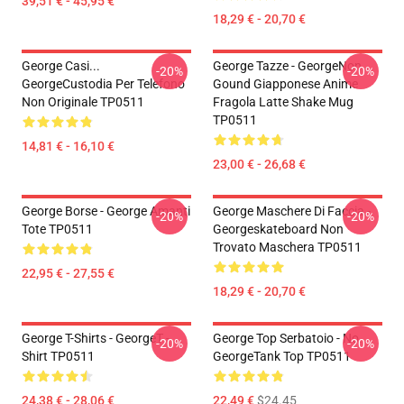
39,51 € - 45,95 €
18,29 € - 20,70 €
George Casi...
George Tazze - GeorgeNon
-20%
-20%
GeorgeCustodia Per Telefono
Gound Giapponese Anime
Non Originale TP0511
Fragola Latte Shake Mug
TP0511
14,81 € - 16,10 €
23,00 € - 26,68 €
George Borse - George Amanti
George Maschere Di Faccia -
-20%
-20%
Tote TP0511
Georgeskateboard Non
Trovato Maschera TP0511
22,95 € - 27,55 €
18,29 € - 20,70 €
George T-Shirts - GeorgeT -
George Top Serbatoio - No.
-20%
-20%
Shirt TP0511
GeorgeTank Top TP0511
24,38 € - 28,06 €
22,49 €
$24.45