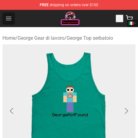
FREE
shipping on orders over $100
George Store - Official George Merchandise Shop
Open menu
Home
/
George Gear di lavoro
/
George Top serbatoio