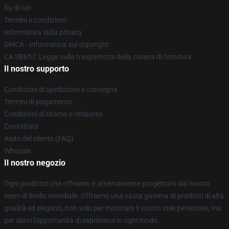
Su di noi
Termini e condizioni
Informativa sulla privacy
DMCA - Informativa sul copyright
CA SB657: Legge sulla trasparenza della catena di fornitura
Il nostro supporto
Condizioni di spedizione e consegna
Termini di pagamento
Condizioni di ritorno e rimborso
Contattaci
Aiuto del cliente (FAQ)
Whosale
Il nostro negozio
Ogni prodotto che offriamo è attentamente progettato dal nostro
team di livello mondiale. Offriamo una vasta gamma di prodotti di alta
qualità ed eleganti, non solo per mostrare il vostro stile personale, ma
per darvi l'opportunità di esprimersi in ogni modo.