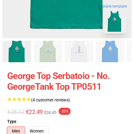
blank template
George Top Serbatoio - No.
GeorgeTank Top TP0511
(4 customer reviews)
€28.12
€22.49
-20%
$24.45
Type
Men
Women