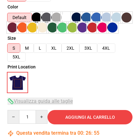
Color
Default
Size
S
M
L
XL
2XL
3XL
4XL
5XL
Print Location
Visualizza guida alle taglie
Quantity
AGGIUNGI AL CARRELLO
Questa vendita termina tra
00
:
26
:
54