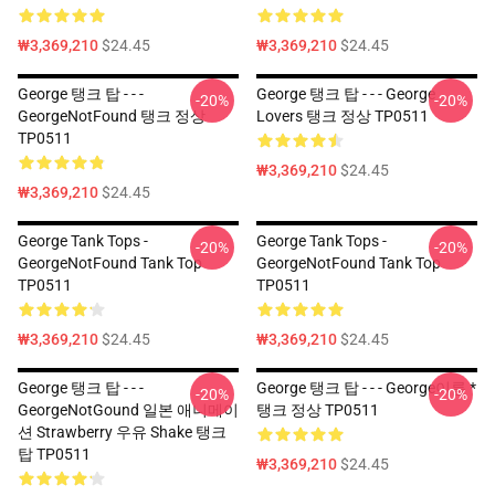
₩3,369,210
$24.45
₩3,369,210
$24.45
George 탱크 탑 - - -
George 탱크 탑 - - - George
-20%
-20%
GeorgeNotFound 탱크 정상
Lovers 탱크 정상 TP0511
TP0511
₩3,369,210
$24.45
₩3,369,210
$24.45
George Tank Tops -
George Tank Tops -
-20%
-20%
GeorgeNotFound Tank Top
GeorgeNotFound Tank Top
TP0511
TP0511
₩3,369,210
$24.45
₩3,369,210
$24.45
George 탱크 탑 - - -
George 탱크 탑 - - - George이름 *
-20%
-20%
GeorgeNotGound 일본 애니메이
탱크 정상 TP0511
션 Strawberry 우유 Shake 탱크
탑 TP0511
₩3,369,210
$24.45