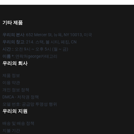
기타 제품
우리의 본사
: 652 Mercer St, 뉴욕, NY 10013, 미국
우리의 창고
: 214. 스택, 볼 시티, 페킹, CN
시간 :
: 오전 9시 ~ 오후 5시 (월 ~ 금)
이름 *
: 연락처george카테고리
우리의 회사
제품 정보
이용 약관
개인 정보 정책
DMCA - 저작권 정책
모델 번호: 공급망 투명성 행위
우리의 지원
배송 및 배송 정책
지불 기간