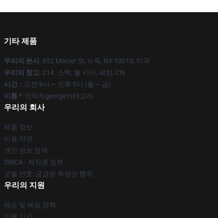
기타 제품
우리의 본사
: 652 Mercer St, 뉴욕, NY 10013, 미국
우리의 창고
: 214. 스택, 볼 시티, 페킹, CN
시간 :
: 오전 9시 ~ 오후 5시 (월 ~ 금)
이름 *
: 연락처george카테고리
우리의 회사
제품 정보
이용 약관
개인 정보 정책
DMCA - 저작권 정책
모델 번호: 공급망 투명성 행위
우리의 지원
배송 및 배송 정책
지불 기간