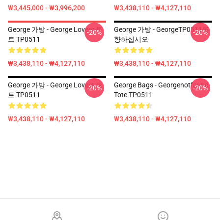
₩3,445,000 - ₩3,996,200
₩3,438,110 - ₩4,127,110
George 가방 - George Lovers 토
George 가방 - GeorgeTP0511를
-20%
-20%
트 TP0511
향하십시오
₩3,438,110 - ₩4,127,110
₩3,438,110 - ₩4,127,110
George 가방 - George Lovers 토
George Bags - Georgenotfound
-20%
-20%
트 TP0511
Tote TP0511
₩3,438,110 - ₩4,127,110
₩3,438,110 - ₩4,127,110
Footer