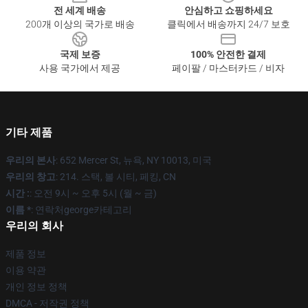
전 세계 배송
안심하고 쇼핑하세요
200개 이상의 국가로 배송
클릭에서 배송까지 24/7 보호
국제 보증
100% 안전한 결제
사용 국가에서 제공
페이팔 / 마스터카드 / 비자
기타 제품
우리의 본사
: 652 Mercer St, 뉴욕, NY 10013, 미국
우리의 창고
: 214. 스택, 볼 시티, 페킹, CN
시간 :
: 오전 9시 ~ 오후 5시 (월 ~ 금)
이름 *
: 연락처george카테고리
우리의 회사
제품 정보
이용 약관
개인 정보 정책
DMCA - 저작권 정책