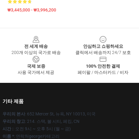
₩3,445,000 - ₩3,996,200
Footer
전 세계 배송
안심하고 쇼핑하세요
200개 이상의 국가로 배송
클릭에서 배송까지 24/7 보호
국제 보증
100% 안전한 결제
사용 국가에서 제공
페이팔 / 마스터카드 / 비자
기타 제품
우리의 본사
: 652 Mercer St, 뉴욕, NY 10013, 미국
우리의 창고
: 214. 스택, 볼 시티, 페킹, CN
시간 :
: 오전 9시 ~ 오후 5시 (월 ~ 금)
이름 *
: 연락처george카테고리