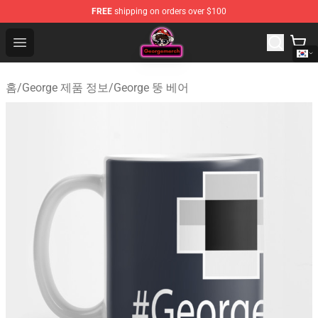
FREE
shipping on orders over $100
George Store - Official George Merchandise Shop
Open menu
홈
/
George 제품 정보
/
George 뚱 베어