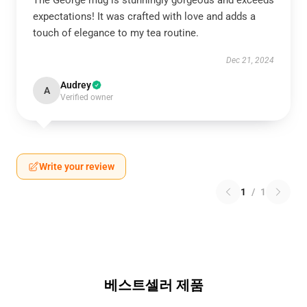
The George mug is stunningly gorgeous and exceeds
expectations! It was crafted with love and adds a
touch of elegance to my tea routine.
Dec 21, 2024
Audrey
A
Verified owner
Write your review
1
/
1
베스트셀러 제품