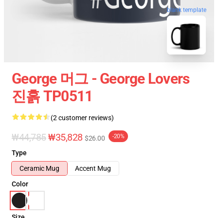
blank template
George 머그 - George Lovers
진흙 TP0511
(2 customer reviews)
₩44,785
₩35,828
-20%
$26.00
Type
Ceramic Mug
Accent Mug
Color
Size