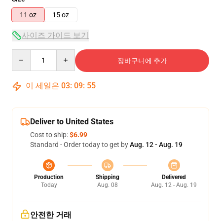
11 oz
15 oz
사이즈 가이드 보기
Quantity
장바구니에 추가
이 세일은
03
:
09
:
54
Deliver to United States
Cost to ship:
$6.99
Standard - Order today to get by
Aug. 12 - Aug. 19
Production
Shipping
Delivered
Today
Aug. 08
Aug. 12 - Aug. 19
안전한 거래