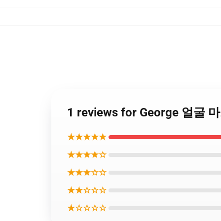
1 reviews for George 얼굴
★★★★★
★★★★☆
★★★☆☆
★★☆☆☆
★☆☆☆☆