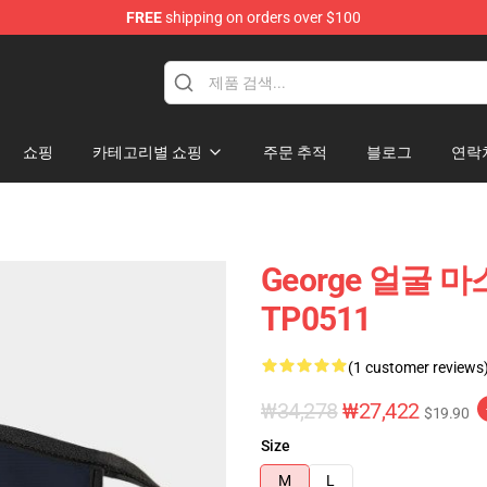
FREE
shipping on orders over $100
쇼핑
카테고리별 쇼핑
주문 추적
블로그
연락
George 얼굴 마스
TP0511
(1 customer reviews
₩34,278
₩27,422
$19.90
Size
M
L