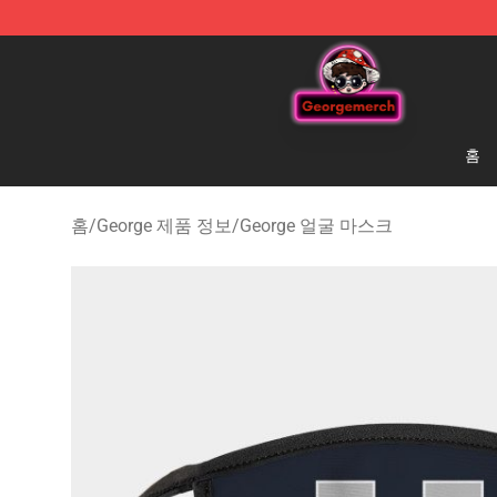
George Store - Official George Merchandise Shop
홈
홈
/
George 제품 정보
/
George 얼굴 마스크