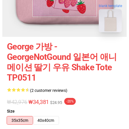
blank template
George 가방 -
GeorgeNotGound 일본어 애니
메이션 딸기 우유 Shake Tote
TP0511
(2 customer reviews)
₩42,976
₩34,381
-20%
$24.95
Size
35x35cm
40x40cm