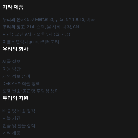
기타 제품
우리의 본사
: 652 Mercer St, 뉴욕, NY 10013, 미국
우리의 창고
: 214. 스택, 볼 시티, 페킹, CN
시간 :
: 오전 9시 ~ 오후 5시 (월 ~ 금)
이름 *
: 연락처george카테고리
우리의 회사
제품 정보
이용 약관
개인 정보 정책
DMCA - 저작권 정책
모델 번호: 공급망 투명성 행위
우리의 지원
배송 및 배송 정책
지불 기간
반품 및 환불 정책
기타 제품