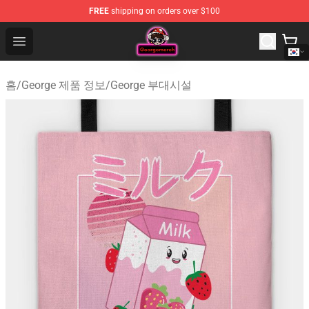
FREE
shipping on orders over $100
George Store - Official George Merchandise Shop
Open menu
홈
/
George 제품 정보
/
George 부대시설