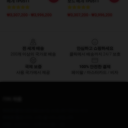
베개 TP0511
보드 베개 TP0511
₩3,307,200 - ₩3,996,200
₩3,307,200 - ₩3,996,200
Footer
전 세계 배송
안심하고 쇼핑하세요
200개 이상의 국가로 배송
클릭에서 배송까지 24/7 보호
국제 보증
100% 안전한 결제
사용 국가에서 제공
페이팔 / 마스터카드 / 비자
기타 제품
우리의 본사
: 652 Mercer St, 뉴욕, NY 10013, 미국
우리의 창고
: 214. 스택, 볼 시티, 페킹, CN
시간 :
: 오전 9시 ~ 오후 5시 (월 ~ 금)