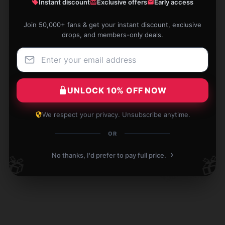
Instant discount
Exclusive offers
Early access
Join 50,000+ fans & get your instant discount, exclusive
drops, and members-only deals.
Perfect for a restful night's sleep. Great quality!
Dec 21, 2024
UNLOCK 10% OFF NOW
Zoe
Z
Verified owner
We respect your privacy. Unsubscribe anytime.
OR
Write your review
›
No thanks, I'd prefer to pay full price.
🎁
🎁
1
/
1