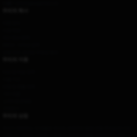
이름 *
: 연락처george카테고리
우리의 회사
제품 정보
이용 약관
개인 정보 정책
DMCA - 저작권 정책
모델 번호: 공급망 투명성 행위
우리의 지원
배송 및 배송 정책
지불 기간
반품 및 환불 정책
기타 제품
고객지원 (FAQ)
구매하기
우리의 상점
우리가 제안하는 각 제품은 우리의 세계적인 팀에 의해 주의깊게 디자
인됩니다. 우리는 다양한 고품질과 세련된 제품을 제공하지만 개인 스