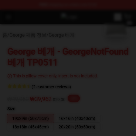
FREE
shipping on orders over $100
blank template
Open menu
George Store - Official George Me
홈
/
George 제품 정보
/
George 베개
George 베개 - GeorgeNotFound
베개 TP0511
This is pillow cover only, insert is not included.
(2 customer reviews)
₩49,953
₩39,962
-20%
$29.00
Size
19x29in (50x75cm)
16x16in (40x40cm)
18x18in (45x45cm)
20x20in (50x50cm)