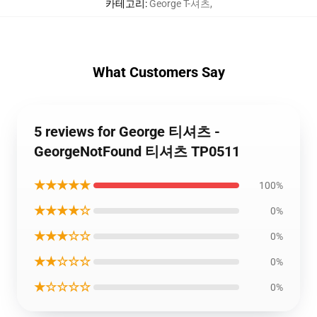
카테고리
:
George T-셔츠
,
What Customers Say
5 reviews for George 티셔츠 -
GeorgeNotFound 티셔츠 TP0511
★★★★★
100%
★★★★☆
0%
★★★☆☆
0%
★★☆☆☆
0%
★☆☆☆☆
0%