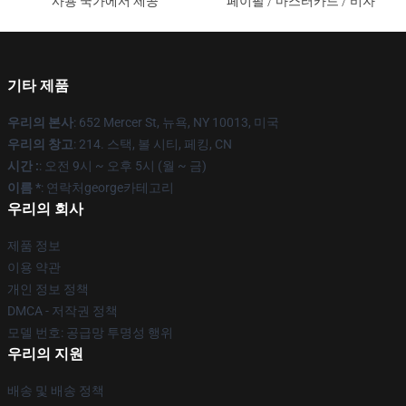
사용 국가에서 제공
페이팔 / 마스터카드 / 비자
기타 제품
우리의 본사
: 652 Mercer St, 뉴욕, NY 10013, 미국
우리의 창고
: 214. 스택, 볼 시티, 페킹, CN
시간 :
: 오전 9시 ~ 오후 5시 (월 ~ 금)
이름 *
: 연락처george카테고리
우리의 회사
제품 정보
이용 약관
개인 정보 정책
DMCA - 저작권 정책
모델 번호: 공급망 투명성 행위
우리의 지원
배송 및 배송 정책