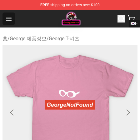
FREE
shipping on orders over $100
George Store - Official George Merchandise Shop
Open menu
홈
/
George 제품정보
/
George T-셔츠