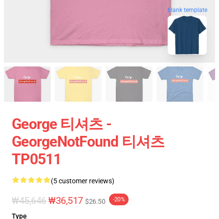
blank template
George 티셔츠 -
GeorgeNotFound 티셔츠
TP0511
(5 customer reviews)
₩45,646
₩36,517
-20%
$26.50
Type