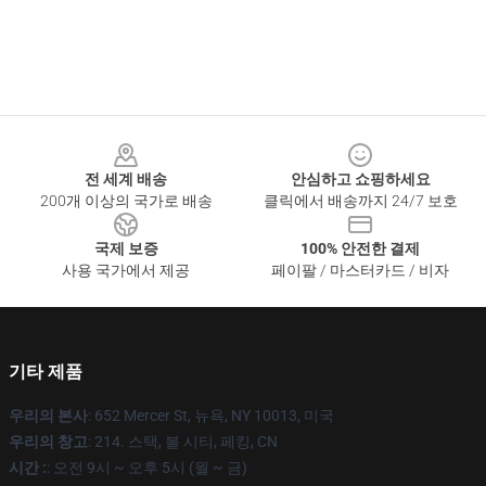
Footer
전 세계 배송
안심하고 쇼핑하세요
200개 이상의 국가로 배송
클릭에서 배송까지 24/7 보호
국제 보증
100% 안전한 결제
사용 국가에서 제공
페이팔 / 마스터카드 / 비자
기타 제품
우리의 본사
: 652 Mercer St, 뉴욕, NY 10013, 미국
우리의 창고
: 214. 스택, 볼 시티, 페킹, CN
시간 :
: 오전 9시 ~ 오후 5시 (월 ~ 금)